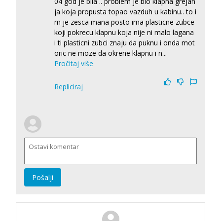
04 god je bila .. problem je bio klapna grejan
ja koja propusta topao vazduh u kabinu.. to i
m je zesca mana posto ima plasticne zubce
koji pokrecu klapnu koja nije ni malo lagana
i ti plasticni zubci znaju da puknu i onda mot
oric ne moze da okrene klapnu i n
...
Pročitaj više
Repliciraj
Pošalji