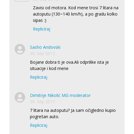
Zavisi od motora. Kod mene trosi 7 litara na
autoputu (130~140 km/h), a po gradu kolko
sipas :)
Repliciraj
Sasho Andovski
30. Sep 2017.
Bojane dobra ti je ova.Ali odprilike ista je
situacije i kod mene
Repliciraj
Dimitrije Nikolić MG moderator
30. Sep 2017.
7 litara na autoputu? Ja sam očigledno kupio
pogrešan auto.
Repliciraj