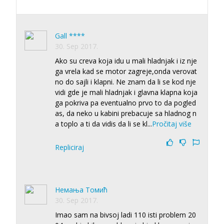
Gall ****
30. Sep 2017.
Ako su creva koja idu u mali hladnjak i iz nje
ga vrela kad se motor zagreje,onda verovat
no do sajli i klapni. Ne znam da li se kod nje
vidi gde je mali hladnjak i glavna klapna koja
ga pokriva pa eventualno prvo to da pogled
as, da neko u kabini prebacuje sa hladnog n
a toplo a ti da vidis da li se kl
...
Pročitaj više
Repliciraj
Немања Томић
30. Sep 2017.
Imao sam na bivsoj ladi 110 isti problem 20