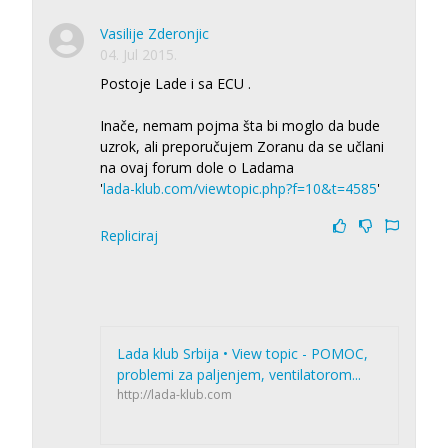
Vasilije Zderonjic
04. Jul 2015.
Postoje Lade i sa ECU .
Inače, nemam pojma šta bi moglo da bude
uzrok, ali preporučujem Zoranu da se učlani
na ovaj forum dole o Ladama
'
lada-klub.com/viewtopic.php?f=10&t=4585
'
Repliciraj
Lada klub Srbija • View topic - POMOC,
problemi za paljenjem, ventilatorom...
http://lada-klub.com