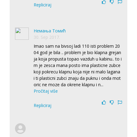
Repliciraj
Немања Томић
30. Sep 2017.
Imao sam na bivsoj ladi 110 isti problem 20
04 god je bila .. problem je bio klapna grejan
ja koja propusta topao vazduh u kabinu.. to i
m je zesca mana posto ima plasticne zubce
koji pokrecu klapnu koja nije ni malo lagana
i ti plasticni zubci znaju da puknu i onda mot
oric ne moze da okrene klapnu i n
...
Pročitaj više
Repliciraj