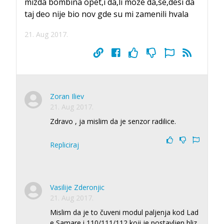
mizda bombina opet,i da,li moze da,se,desi da
taj deo nije bio nov gde su mi zamenili hvala
21. Aug 2017.
Zoran Iliev
21. Aug 2017.
Zdravo , ja mislim da je senzor radilice.
Repliciraj
Vasilije Zderonjic
21. Aug 2017.
Mislim da je to čuveni modul paljenja kod Lad
e Samare i 110/111/112 koji je postavljen bliz