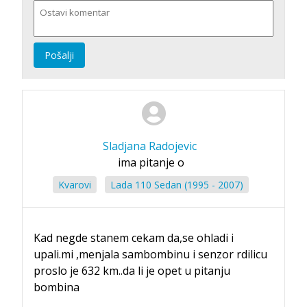
Pošalji
Sladjana Radojevic
ima pitanje o
Kvarovi
Lada 110 Sedan (1995 - 2007)
Kad negde stanem cekam da,se ohladi i
upali.mi ,menjala sambombinu i senzor rdilicu
proslo je 632 km..da li je opet u pitanju
bombina