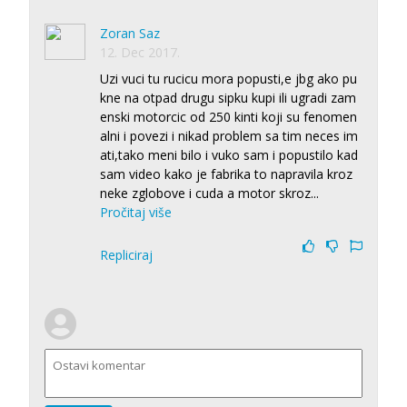
Zoran Saz
12. Dec 2017.
Uzi vuci tu rucicu mora popusti,e jbg ako pu
kne na otpad drugu sipku kupi ili ugradi zam
enski motorcic od 250 kinti koji su fenomen
alni i povezi i nikad problem sa tim neces im
ati,tako meni bilo i vuko sam i popustilo kad
sam video kako je fabrika to napravila kroz
neke zglobove i cuda a motor skroz
...
Pročitaj više
Repliciraj