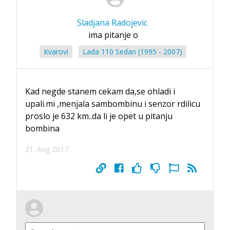
Sladjana Radojevic
ima pitanje o
Kvarovi
Lada 110 Sedan (1995 - 2007)
Kad negde stanem cekam da,se ohladi i
upali.mi ,menjala sambombinu i senzor rdilicu
proslo je 632 km..da li je opet u pitanju
bombina
21. Aug 2017.