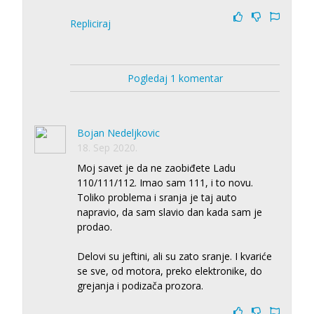
Repliciraj
Pogledaj 1 komentar
Bojan Nedeljkovic
18. Sep 2020.
Moj savet je da ne zaobiđete Ladu
110/111/112. Imao sam 111, i to novu.
Toliko problema i sranja je taj auto
napravio, da sam slavio dan kada sam je
prodao.
Delovi su jeftini, ali su zato sranje. I kvariće
se sve, od motora, preko elektronike, do
grejanja i podizača prozora.