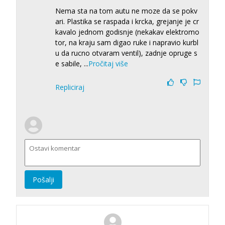
Nema sta na tom autu ne moze da se pokv
ari. Plastika se raspada i krcka, grejanje je cr
kavalo jednom godisnje (nekakav elektromo
tor, na kraju sam digao ruke i napravio kurbl
u da rucno otvaram ventil), zadnje opruge s
e sabile,
...
Pročitaj više
Repliciraj
Pošalji