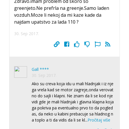
Zdravo.imam problem od skoro so
greenjeto.Ne prefrla na greenje.Samo laden
vozduh.Moze li nekoj da mi kaze kade da
najdam upatstvo za lada 110 ?
30. Sep 2017.
Gall ****
30. Sep 2017.
Ako su creva koja idu u mali hladnjak i iz nje
ga vrela kad se motor zagreje,onda verovat
no do sajli i klapni. Ne znam da li se kod nje
vidi gde je mali hladnjak i glavna klapna koja
ga pokriva pa eventualno prvo to da pogled
as, da neko u kabini prebacuje sa hladnog n
a toplo a ti da vidis da li se kl
...
Pročitaj više