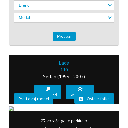
Lada
110
Sedan (1995 - 2007)
Imam sad
Vozio sam
Prati ovaj model
Ostale fotke
27 vozača ga je parkiralo