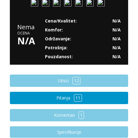
Cena/Kvalitet:
N/A
Nema
Komfor:
N/A
OCENA
N/A
Održavanje:
N/A
Potrošnja:
N/A
Pouzdanost:
N/A
Utisci
12
Pitanja
11
Komentari
1
Specifikacije