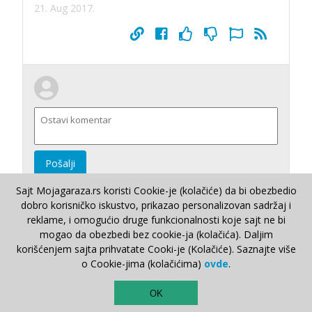
21. Aug 2017.
Pošalji
Sajt Mojagaraza.rs koristi Cookie-je (kolačiće) da bi obezbedio
dobro korisničko iskustvo, prikazao personalizovan sadržaj i
reklame, i omogućio druge funkcionalnosti koje sajt ne bi
mogao da obezbedi bez cookie-ja (kolačića). Daljim
korišćenjem sajta prihvatate Cooki-je (Kolačiće). Saznajte više
Sladjana Radojevic
o Cookie-jima (kolačićima)
ovde
.
ima pitanje o
TOP
Kvarovi
Lada 110 Sedan (1995 - 2007)
OK