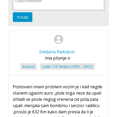
Pošalji
Sladjana Radojevic
ima pitanje o
Kvarovi
Lada 110 Sedan (1995 - 2007)
Postovani imam problem vozim je i kad negde
stanem ugasim auro ,pisle toga nece da upali
ohladi se posle negog vrenena od pola,sata
upali .menjala sam bombinu i senzor radilicu
,proslo je 632 Km kako dam presla da li je