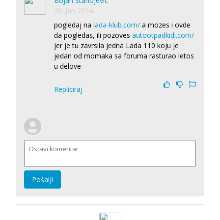
Bojan Stanojević
20. Jan 2014.
pogledaj na
lada-klub.com/
a mozes i ovde
da pogledas, ili pozoves
autootpadkidi.com/
jer je tu zavrsila jedna Lada 110 koju je
jedan od momaka sa foruma rasturao letos
u delove
Repliciraj
Pošalji