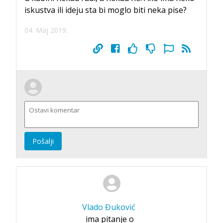
iskustva ili ideju sta bi moglo biti neka pise?
04. Maj 2019.
Pošalji
Vlado Đuković
ima pitanje o