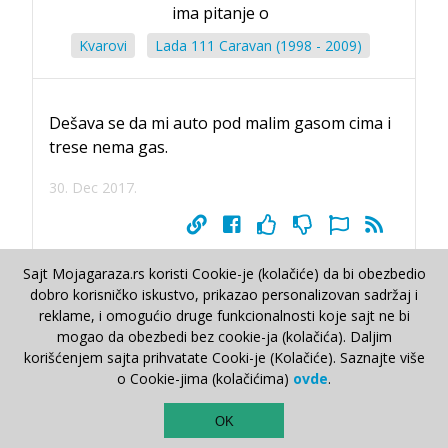
ima pitanje o
Kvarovi
Lada 111 Caravan (1998 - 2009)
Dešava se da mi auto pod malim gasom cima i
trese nema gas.
30. Dec 2017.
Sajt Mojagaraza.rs koristi Cookie-je (kolačiće) da bi obezbedio
dobro korisničko iskustvo, prikazao personalizovan sadržaj i
Deki Jovanovic
reklame, i omogućio druge funkcionalnosti koje sajt ne bi
30. Dec 2017.
mogao da obezbedi bez cookie-ja (kolačića). Daljim
korišćenjem sajta prihvatate Cooki-je (Kolačiće). Saznajte više
Proveri kablove,meni se je to desavalo na
o Cookie-jima (kolačićima)
ovde
.
malim obrtajima da pocne onako da cima dok
i da trokira
TOP
OK