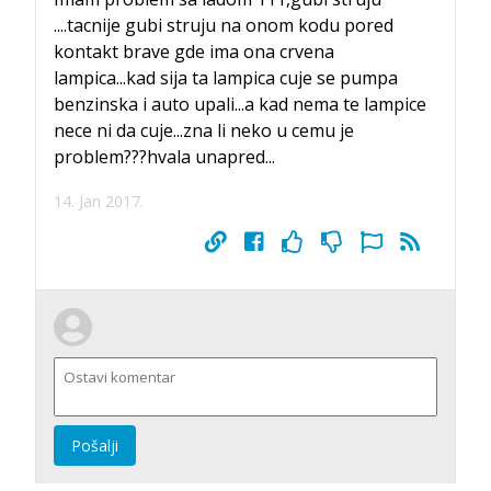
....tacnije gubi struju na onom kodu pored
kontakt brave gde ima ona crvena
lampica...kad sija ta lampica cuje se pumpa
benzinska i auto upali...a kad nema te lampice
nece ni da cuje...zna li neko u cemu je
problem???hvala unapred...
14. Jan 2017.
Pošalji