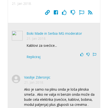
21. Jan 2018.
Boki Made in Serbia MG moderator
21. Jan 2018.
Kablovi za svećice...
Repliciraj
Vasilije Zderonjic
21. Jan 2018.
Ako je samo na plinu onda je loša plinska
smeša . Ako ne valja ni benzin onda može da
bude cela elektrika (svećice, kablovi, bobina,
modul paljenja) plus gluposti sa crevima .