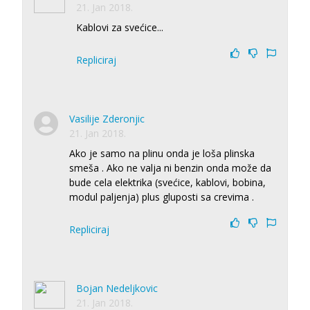
21. Jan 2018.
Kablovi za svećice...
Repliciraj
Vasilije Zderonjic
21. Jan 2018.
Ako je samo na plinu onda je loša plinska
smeša . Ako ne valja ni benzin onda može da
bude cela elektrika (svećice, kablovi, bobina,
modul paljenja) plus gluposti sa crevima .
Repliciraj
Bojan Nedeljkovic
21. Jan 2018.