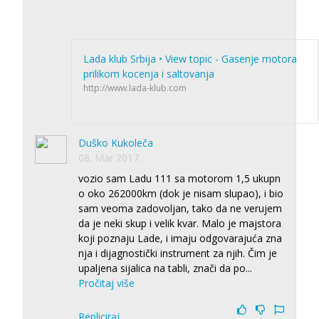
Lada klub Srbija • View topic - Gasenje motora
prilikom kocenja i saltovanja
http://www.lada-klub.com
Duško Kukoleča
08. Mar 2017.
vozio sam Ladu 111 sa motorom 1,5 ukupn
o oko 262000km (dok je nisam slupao), i bio
sam veoma zadovoljan, tako da ne verujem
da je neki skup i velik kvar. Malo je majstora
koji poznaju Lade, i imaju odgovarajuća zna
nja i dijagnostički instrument za njih. Čim je
upaljena sijalica na tabli, znači da po
...
Pročitaj više
Repliciraj