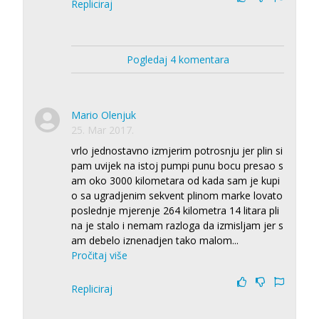
Repliciraj
Pogledaj 4 komentara
Mario Olenjuk
25. Mar 2017.
vrlo jednostavno izmjerim potrosnju jer plin si
pam uvijek na istoj pumpi punu bocu presao s
am oko 3000 kilometara od kada sam je kupi
o sa ugradjenim sekvent plinom marke lovato
poslednje mjerenje 264 kilometra 14 litara pli
na je stalo i nemam razloga da izmisljam jer s
am debelo iznenadjen tako malom
...
Pročitaj više
Repliciraj