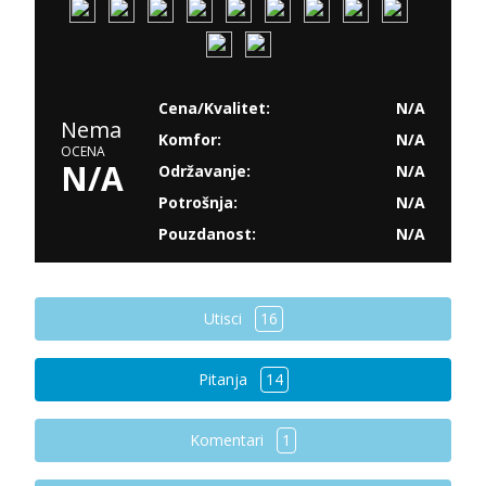
Cena/Kvalitet:
N/A
Nema
Komfor:
N/A
OCENA
N/A
Održavanje:
N/A
Potrošnja:
N/A
Pouzdanost:
N/A
Utisci
16
Pitanja
14
Komentari
1