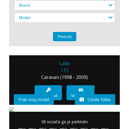
Lada
111
Caravan (1998 - 2009)
Imam sad
Vozio sam
Prati ovaj model
Ostale fotke
36 vozača ga je parkiralo