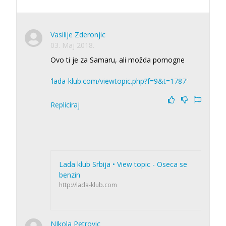
Vasilije Zderonjic
03. Maj 2018.
Ovo ti je za Samaru, ali možda pomogne
'
lada-klub.com/viewtopic.php?f=9&t=1787
'
Repliciraj
Lada klub Srbija • View topic - Oseca se
benzin
http://lada-klub.com
NIkola Petrovic