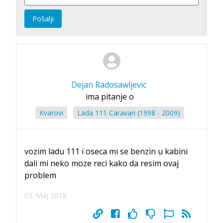
Pošalji
Dejan Radosawljevic
ima pitanje o
Kvarovi
Lada 111 Caravan (1998 - 2009)
vozim ladu 111 i oseca mi se benzin u kabini
dali mi neko moze reci kako da resim ovaj
problem
03. Maj 2018.