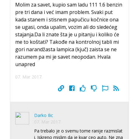
Molim za savet, kupio sam ladu 111 1.6 benzin
pre tri dana i već imam problem. Svaki put
kada stanem i stisnem papučicu kočnice ona
se ugasi, onda upalim, vozim ali do sledećeg
stajanja.Da li znate šta je u pitanju i koliko će
me to koštati? Takođe na kontrolnoj tabli mi
gori narandžasta lampica (kjuč) zaista se ne
razumem pa mi je savet neopodan. Hvala
unapred
07. Mar 2017.
Darko Ilic
07. Mar 2017.
Pa trebalo je o svemu tome ranije razmislat
i. Iskreno mislim da je kvar ceo auto. Ne zna