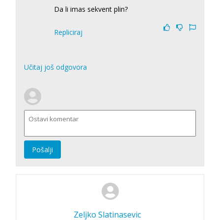
Da li imas sekvent plin?
Repliciraj
Učitaj još odgovora
Pošalji
Zeljko Slatinasevic