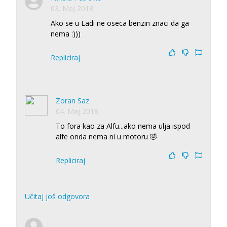
03. Maj 2018.
Ako se u Ladi ne oseca benzin znaci da ga
nema :)))
Repliciraj
Zoran Saz
04. Maj 2018.
To fora kao za Alfu...ako nema ulja ispod
alfe onda nema ni u motoru 🤣
Repliciraj
Učitaj još odgovora