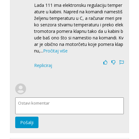
Lada 111 ima elektronsku regulaciju temper
ature u kabini. Napred na komandi namestiš
željenu temperaturu u C, a računar meri pre
ko senzora stvarnu temperaturu i preko elek
tromotora pomera klapnu tako da u kabini b
ude baš ono što si namestio na komandi. Kv
ar je obično na motorčetu koje pomera klap
nu,
...
Pročitaj više
Repliciraj
Pošalji