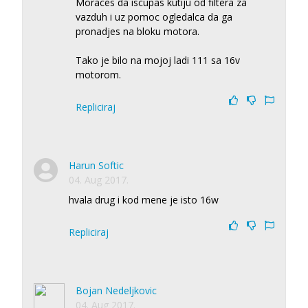
Moraces da iscupas kutiju od filtera za
vazduh i uz pomoc ogledalca da ga
pronadjes na bloku motora.
Tako je bilo na mojoj ladi 111 sa 16v
motorom.
Repliciraj
Harun Softic
04. Aug 2017.
hvala drug i kod mene je isto 16w
Repliciraj
Bojan Nedeljkovic
04. Aug 2017.