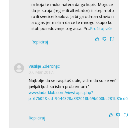
m koja te muka natera da ga kupis. Moguce
da je struja (regler ili alterbator) ili step moto
ra ili svecicei kablovi. Ja bi ga odmah stavio n
a oglas jer mislim da ce te mnogo skupo ko
stati posedovanje tog auta. Pr
...
Pročitaj više
Repliciraj
Vasilije Zderonjic
07. Mar 2017.
Najbolje da se raspitaš dole, vidim da su se već
javljali ljudi sa istim problemom '
www.lada-klub.com/viewtopic.php?
p=67602&sid=9044328a332018b69b000bc281b85cd0
'
Repliciraj