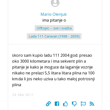
Mario Olenjuk
ima pitanje o
Offtopic – sve i svašta
Lada 111 Caravan (1998 - 2009)
skoro sam kupio ladu 111 2004 god. presao
oko 3000 kilometara i ima sekvent plin a
pitanje je kako je moguce da laganije voznje
nikako ne prelazi 5,5 litara litara plina na 100
km.da li jos neko uziva u tako maloj potrosnji
plina
24. Mar 2017.