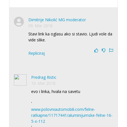
Dimitrije Nikolić MG moderator
09. Mar 2018.
Stavi link ka oglasu ako si stavio. Ljudi vole da
vide slike.
Repliciraj
Predrag Ristic
10. Mar 2018.
evo i linka, hvala na savetu
'
www.polovniautomobili.com/felne-
ratkapne/11717441/aluminijumske-felne-16-
5-x-112