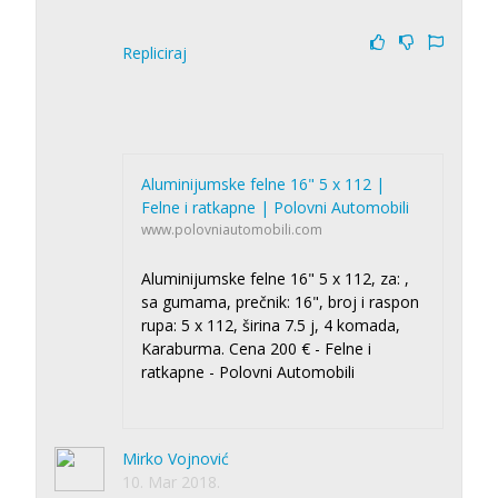
'
Repliciraj
Aluminijumske felne 16" 5 x 112 |
Felne i ratkapne | Polovni Automobili
www.polovniautomobili.com
Aluminijumske felne 16" 5 x 112, za: ,
sa gumama, prečnik: 16", broj i raspon
rupa: 5 x 112, širina 7.5 j, 4 komada,
Karaburma. Cena 200 € - Felne i
ratkapne - Polovni Automobili
Mirko Vojnović
10. Mar 2018.