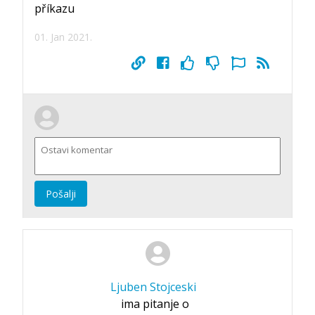
příkazu
01. Jan 2021.
Pošalji
Ljuben Stojceski
ima pitanje o