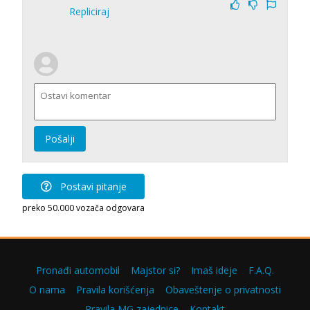
Repliciraj
Pošalji
Postavi pitanje
preko 50.000 vozača odgovara
Pronađi automobil
Majstor si?
Imaš ideje
F.A.Q.
O nama
Pravila korišćenja
Obaveštenje o privatnosti
Pravila MG zajednice
Kontakt