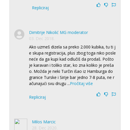
Repliciraj
Dimitrije Nikolić MG moderator
03. Dec 2018.
Ako uzmeš dizela sa preko 2.000 kubika, tu ti j
e skupa registracija, plus zbog toga niko posle
neće da ga kupi kad odlučiš da prodaš. Pošto
je karavan i toliko star, ko zna koliko je preša
o. Možda je neki Turčin išao iz Hamburga do
granice Turske i Sirije bar jedno 7-8 puta, ne r
ačunajući svu drugu
...
Pročitaj više
Repliciraj
Milos Marcic
28. Dec 2020.