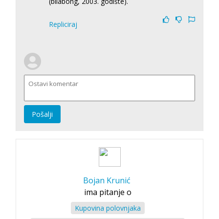
(bilabong, 2003. godište).
Repliciraj
Pošalji
Bojan Krunić
ima pitanje o
Kupovina polovnjaka