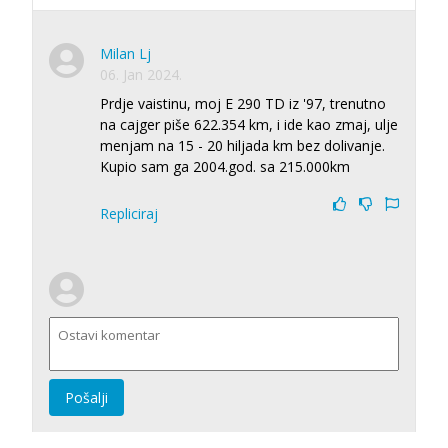
Milan Lj
06. Jan 2024.
Prdje vaistinu, moj E 290 TD iz '97, trenutno
na cajger piše 622.354 km, i ide kao zmaj, ulje
menjam na 15 - 20 hiljada km bez dolivanje.
Kupio sam ga 2004.god. sa 215.000km
Repliciraj
Pošalji