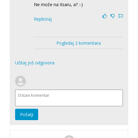
Ne može na Xsaru, a? :-)
Repliciraj
Pogledaj 2 komentara
Učitaj još odgovora
Pošalji