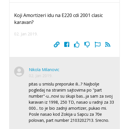
Koji Amortizeri idu na E220 cdi 2001 clasic
karavan?
02. Jan 2019.
Nikola Milanovic
02. Jan 2019.
pitas u smislu preporuke ili...? Najbolje
pogledaj na stranim sajtovima po "part
number"-u...novi su skupi bas...ja sam za svoj
karavan iz 1998, 250 TD, nasao u radnji za 33
000... to je bio zadnji amortizer, pukao mi.
Posle nasao kod Zokija u Sapcu za 70e
polovan, part number 2103202713. Srecno.