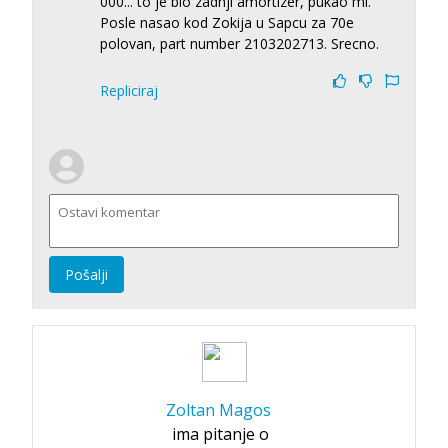
000... to je bio zadnji amortizer, pukao mi.
Posle nasao kod Zokija u Sapcu za 70e
polovan, part number 2103202713. Srecno.
Repliciraj
Pošalji
Zoltan Magos
ima pitanje o