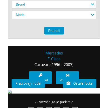
Mercedes
E-Class
Caravan (1996 - 2003)
Imam sad
Vozio sam
Prati ovaj model
Ostale fotke
20 vozača ga je parkiralo