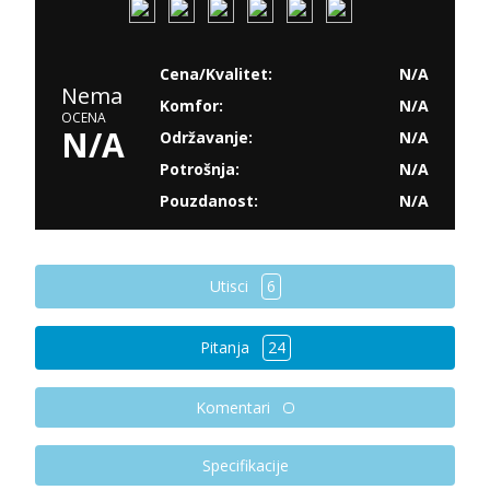
Cena/Kvalitet:
N/A
Nema
Komfor:
N/A
OCENA
N/A
Održavanje:
N/A
Potrošnja:
N/A
Pouzdanost:
N/A
Utisci
6
Pitanja
24
Komentari
Specifikacije