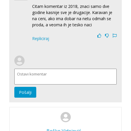
Citam komentar iz 2018, znaci samo dve
godine kasnije sve je drugacije. Karavan je
na ceni, ako ima dobar na netu odmah se
proda, a veoma ih je tesko naci
Repliciraj
Pošalji
Boško Vidojević