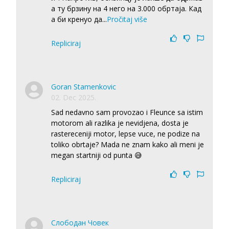
а ту брзину на 4 него на 3.000 обртаја. Кад
а би кренуо да
...
Pročitaj više
Repliciraj
Goran Stamenkovic
02. Dec 2025.
Sad nedavno sam provozao i Fleunce sa istim
motorom ali razlika je nevidjena, dosta je
rastereceniji motor, lepse vuce, ne podize na
toliko obrtaje? Mada ne znam kako ali meni je
megan startniji od punta 😅
Repliciraj
Слободан Човек