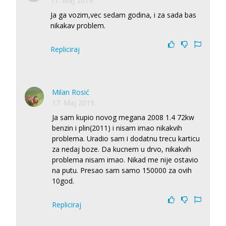
17. Maj 2019.
Ja ga vozim,vec sedam godina, i za sada bas
nikakav problem.
Repliciraj
Milan Rosić
17. Maj 2019.
Ja sam kupio novog megana 2008 1.4 72kw
benzin i plin(2011) i nisam imao nikakvih
problema. Uradio sam i dodatnu trecu karticu
za nedaj boze. Da kucnem u drvo, nikakvih
problema nisam imao. Nikad me nije ostavio
na putu. Presao sam samo 150000 za ovih
10god.
Repliciraj