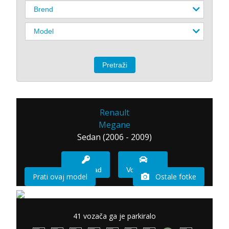
Renault
Megane
Sedan (2006 - 2009)
Imam sad
Vozio sam
Prati ovaj model
Ostale fotke
41 vozača ga je parkiralo