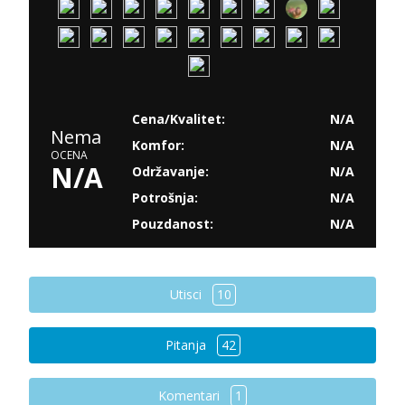
Cena/Kvalitet:
N/A
Nema
Komfor:
N/A
OCENA
N/A
Održavanje:
N/A
Potrošnja:
N/A
Pouzdanost:
N/A
Utisci
10
Pitanja
42
Komentari
1