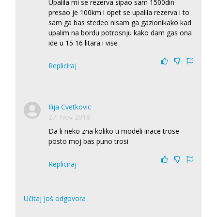
Upalila mi se rezerva sipao sam 1500din
presao je 100km i opet se upalila rezerva i to
sam ga bas stedeo nisam ga gazionikako kad
upalim na bordu potrosnju kako dam gas ona
ide u 15 16 litara i vise
Repliciraj
Ilija Cvetkovic
27. Nov 2018.
Da li neko zna koliko ti modeli inace trose
posto moj bas puno trosi
Repliciraj
Učitaj još odgovora