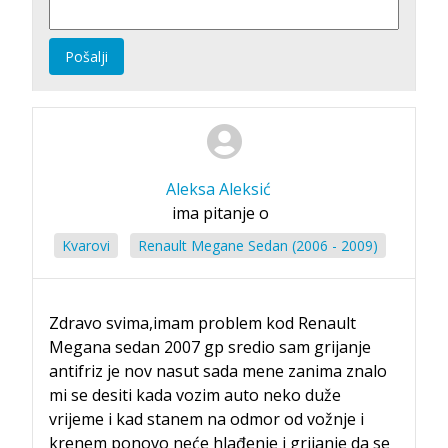
Pošalji
Aleksa Aleksić
ima pitanje o
Kvarovi
Renault Megane Sedan (2006 - 2009)
Zdravo svima,imam problem kod Renault
Megana sedan 2007 gp sredio sam grijanje
antifriz je nov nasut sada mene zanima znalo
mi se desiti kada vozim auto neko duže
vrijeme i kad stanem na odmor od vožnje i
krenem ponovo neće hlađenje i grijanje da se