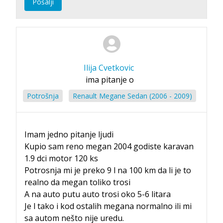
Pošalji
Ilija Cvetkovic
ima pitanje o
Potrošnja
Renault Megane Sedan (2006 - 2009)
Imam jedno pitanje ljudi
Kupio sam reno megan 2004 godiste karavan
1.9 dci motor 120 ks
Potrosnja mi je preko 9 l na 100 km da li je to
realno da megan toliko trosi
A na auto putu auto trosi oko 5-6 litara
Je l tako i kod ostalih megana normalno ili mi
sa autom nešto nije uredu.