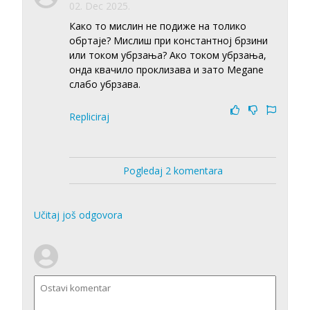
02. Dec 2025.
Како то мислин не подиже на толико
обртаје? Мислиш при константној брзини
или током убрзања? Ако током убрзања,
онда квачило проклизава и зато Megane
слабо убрзава.
Repliciraj
Pogledaj 2 komentara
Učitaj još odgovora