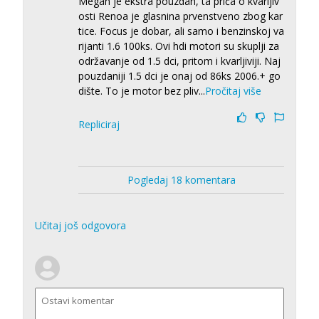
Megan je ekstra pouzdan, ta priča o kvarljiv
osti Renoa je glasnina prvenstveno zbog kar
tice. Focus je dobar, ali samo i benzinskoj va
rijanti 1.6 100ks. Ovi hdi motori su skuplji za
održavanje od 1.5 dci, pritom i kvarljiviji. Naj
pouzdaniji 1.5 dci je onaj od 86ks 2006.+ go
dište. To je motor bez pliv
...
Pročitaj više
Repliciraj
Pogledaj 18 komentara
Učitaj još odgovora