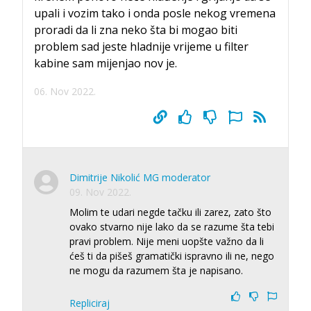
upali i vozim tako i onda posle nekog vremena
proradi da li zna neko šta bi mogao biti
problem sad jeste hladnije vrijeme u filter
kabine sam mijenjao nov je.
06. Nov 2022.
Dimitrije Nikolić MG moderator
09. Nov 2022.
Molim te udari negde tačku ili zarez, zato što
ovako stvarno nije lako da se razume šta tebi
pravi problem. Nije meni uopšte važno da li
ćeš ti da pišeš gramatički ispravno ili ne, nego
ne mogu da razumem šta je napisano.
Repliciraj