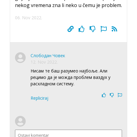
nekog vremena zna li neko u čemu je problem.
06. Nov 2022.
Слободан Човек
12. Nov 2022.
Нисам те баш разумео најбоље. Али
рецимо да је можда проблем ваздух у
расхладном систему.
Repliciraj