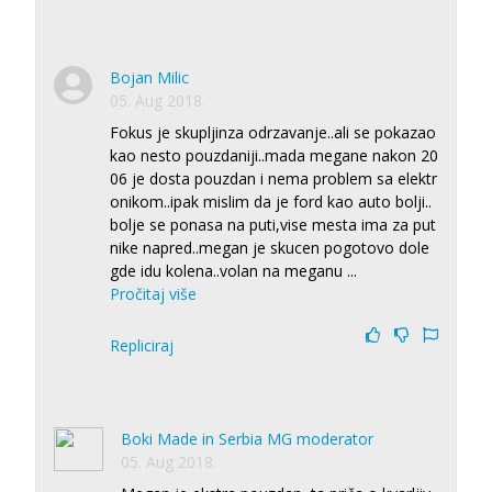
Bojan Milic
05. Aug 2018.
Fokus je skupljinza odrzavanje..ali se pokazao
kao nesto pouzdaniji..mada megane nakon 20
06 je dosta pouzdan i nema problem sa elektr
onikom..ipak mislim da je ford kao auto bolji..
bolje se ponasa na puti,vise mesta ima za put
nike napred..megan je skucen pogotovo dole
gde idu kolena..volan na meganu
...
Pročitaj više
Repliciraj
Boki Made in Serbia MG moderator
05. Aug 2018.