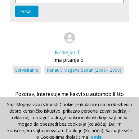
Pošalji
Nedeljko T.
ima pitanje o
Servisiranje
Renault Megane Sedan (2006 - 2009)
Pozdrav, interesuje me kakvi su automobili što
se tiče svega? U pitanju je 1.5 dci 86 ks 2008
Sajt Mojagaraza.rs koristi Cookie-je (kolačiće) da bi obezbedio
godište?
dobro korisničko iskustvo, prikazao personalizovan sadržaj i
reklame, i omogućio druge funkcionalnosti koje sajt ne bi
17. Maj 2019.
mogao da obezbedi bez cookie-ja (kolačića). Daljim
korišćenjem sajta prihvatate Cooki-je (Kolačiće). Saznajte više
o Cookie-jima (kolačićima)
ovde
.