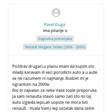
Pavel Đuga
ima pitanje o
Kupovina polovnjaka
Renault Megane Sedan (2006 - 2009)
Pozdrav drugari,u planu imam da kupim sto
mladji karavam ili veci porodicni auto a u aute
se ne razumem ni najmanje. Budzet mi je
ogranicen na 2000e.
Bio bi zajvalan za neke Vase tople preporuke.
Ja sam renaulta stavio samo zati sto mi taj
auto izgleda lepo,ali uopste ne mora biti
renault. . Hvala Vam,i lep ostatak dana zelim