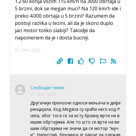
1.2 60 konja vozim 115 km/h na 3000 obrtaja u
5 brzini, dok se megan muci? Na 120 km/h ide i
preko 4.000 obrtaja u 5 brzini? Razumem da
postoji razlika u tezini, ali da je skoro duplo
jaci motor toliko slabiji? Takodje da
napomenem da je i dosta bucniji.
01. Dec 2025.
Слободан Човек
01. Dec 2025.
Другачији преносни односи мењача и дифе
ренцијала. Код Megana су краћи него код P
unta, због тога се за исту брзину врти на в
ишим обртајима. Али то што се врти на ви
шим обртајима не значи да се мотор "муч
и". Напротив, бензинцу је лакше да одржав