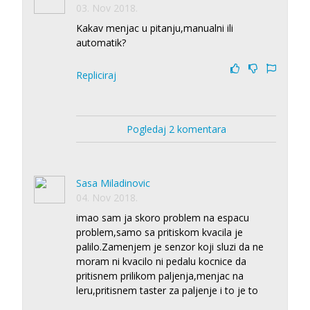
03. Nov 2018.
Kakav menjac u pitanju,manualni ili
automatik?
Repliciraj
Pogledaj 2 komentara
Sasa Miladinovic
04. Nov 2018.
imao sam ja skoro problem na espacu
problem,samo sa pritiskom kvacila je
palilo.Zamenjem je senzor koji sluzi da ne
moram ni kvacilo ni pedalu kocnice da
pritisnem prilikom paljenja,menjac na
leru,pritisnem taster za paljenje i to je to