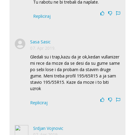
Tu rabotu ne bi trebali da naplate.
Repliciraj
Sasa Sasic
07. Apr 2019.
Gledali su i trap,kazu da je ok,kedan vullanizer
mi rece da moze da se desi da su gume same
po sebi lose i da probam da stavim druge
gume. Meni treba profil 195/65R15 a ja sam
stavio 195/55R15. Kaze da moze i to biti
uzrok
Repliciraj
Srdjan Vojnovic
07. Apr 2019.