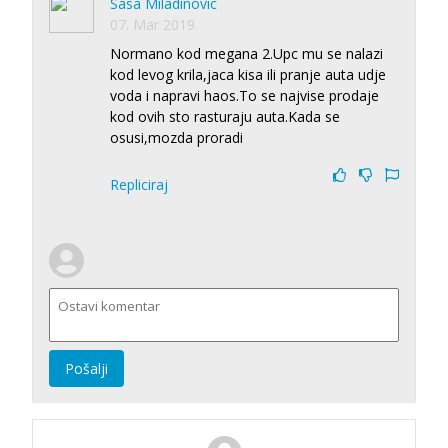
Sasa Miladinovic
07. Mar 2019.
Normano kod megana 2.Upc mu se nalazi
kod levog krila,jaca kisa ili pranje auta udje
voda i napravi haos.To se najvise prodaje
kod ovih sto rasturaju auta.Kada se
osusi,mozda proradi
Repliciraj
Pošalji