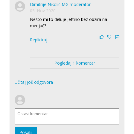
Dimitrije Nikolić MG moderator
05. Nov 2020.
Nešto mi to deluje jeftino bez obzira na
menjač?
Repliciraj
Pogledaj 1 komentar
Učitaj još odgovora
Pošalji