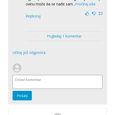
ovinu može da se nađe sam
...
Pročitaj više
Repliciraj
Pogledaj 1 komentar
Učitaj još odgovora
Pošalji