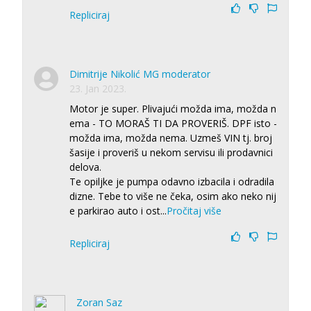
Repliciraj
Dimitrije Nikolić MG moderator
23. Jan 2023.
Motor je super. Plivajući možda ima, možda n
ema - TO MORAŠ TI DA PROVERIŠ. DPF isto -
možda ima, možda nema. Uzmeš VIN tj. broj
šasije i proveriš u nekom servisu ili prodavnici
delova.
Te opiljke je pumpa odavno izbacila i odradila
dizne. Tebe to više ne čeka, osim ako neko nij
e parkirao auto i ost
...
Pročitaj više
Repliciraj
Zoran Saz