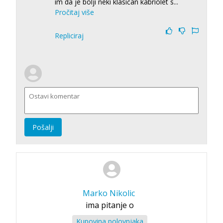
im da je bolji neki klasičan kabriolet s
...
Pročitaj više
Repliciraj
Pošalji
Marko Nikolic
ima pitanje o
Kupovina polovnjaka