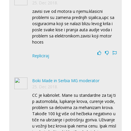
25. Dec 2018.
zavisi sve od motora u njemu.klasicni
problemi su zamena prednjih sijalica,upc sa
osiguracima koji se nalazi blizu levog krila i
posle svake kise i pranja auta audje voda i
problem sa elektronikom.zavisi koji motor
hoces
Repliciraj
Boki Made in Serbia MG moderator
25. Dec 2018.
CC je kabriolet. Mane su standardne za taj ti
p automobila, lupkanje krova, curenje vode,
problem sa delovima za mehanizam krova.
Takođe 100 kg više od hečbeka negativno u
tiče na ubrzanje i potrošnju goriva. Uživanje
u vožnji bez krova ipak nema cenu. Ipak misl