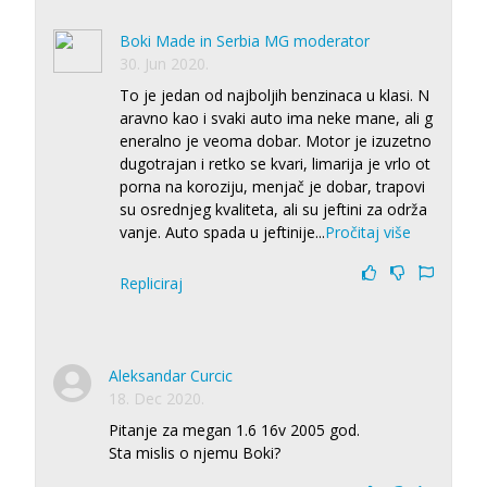
Boki Made in Serbia MG moderator
30. Jun 2020.
To je jedan od najboljih benzinaca u klasi. N
aravno kao i svaki auto ima neke mane, ali g
eneralno je veoma dobar. Motor je izuzetno
dugotrajan i retko se kvari, limarija je vrlo ot
porna na koroziju, menjač je dobar, trapovi
su osrednjeg kvaliteta, ali su jeftini za održa
vanje. Auto spada u jeftinije
...
Pročitaj više
Repliciraj
Aleksandar Curcic
18. Dec 2020.
Pitanje za megan 1.6 16v 2005 god.
Sta mislis o njemu Boki?