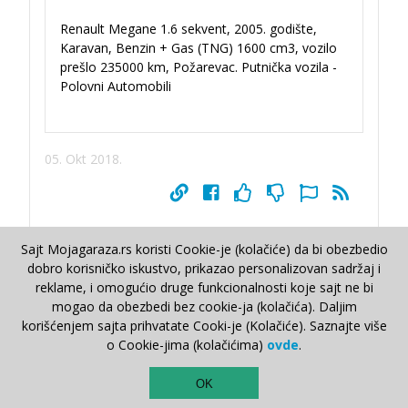
Renault Megane 1.6 sekvent, 2005. godište,
Karavan, Benzin + Gas (TNG) 1600 cm3, vozilo
prešlo 235000 km, Požarevac. Putnička vozila -
Polovni Automobili
05. Okt 2018.
Sajt Mojagaraza.rs koristi Cookie-je (kolačiće) da bi obezbedio
dobro korisničko iskustvo, prikazao personalizovan sadržaj i
capcarapcap isto
reklame, i omogućio druge funkcionalnosti koje sajt ne bi
05. Okt 2018.
mogao da obezbedi bez cookie-ja (kolačića). Daljim
Bice on dugo na oglasu kazi komsiji da ne
korišćenjem sajta prihvatate Cooki-je (Kolačiće). Saznajte više
zuri.
o Cookie-jima (kolačićima)
ovde
.
TOP
Repliciraj
OK