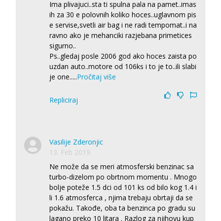
Ima plivajuci..sta ti spulna pala na pamet..imas
ih za 30 e polovnih koliko hoces..uglavnom pis
e servise,svetli air bag i ne radi tempomat..i na
ravno ako je mehanciki razjebana primetices
sigurno..
Ps..gledaj posle 2006 god ako hoces zaista po
uzdan auto..motore od 106ks i to je to..ili slabi
je one..
...
Pročitaj više
Repliciraj
Vasilije Zderonjic
13. Feb 2019.
Ne može da se meri atmosferski benzinac sa
turbo-dizelom po obrtnom momentu . Mnogo
bolje poteže 1.5 dci od 101 ks od bilo kog 1.4 i
li 1.6 atmosferca , njima trebaju obrtaji da se
pokažu. Takođe, oba ta benzinca po gradu su
lagano preko 10 litara . Razlog za njihovu kup