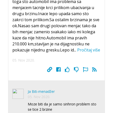
toga sto automobil ima problema sa
menjacem tacnije krci prilikom ubacivanja u
drugu brzinu.Inace lepo upada samo sto
zakrci tom prilikom.Sa ostalim brzinama je sve
ok.Nasao sam drugi polovan menjac tako da
bih menjac zamenio svakako iako mi kolega
kaze da nije hitno.Automobil ima pravih
210.000 km,stavljan je na dijagnostiku ne
pokazuje nijednu gresku.Lepo id
...
Pročitaj više
05. Nov 2020.
Ja Biti-menadžer
05. Nov 2020.
Moze biti da je samo sinhron problem sto
se tice 2 brzine