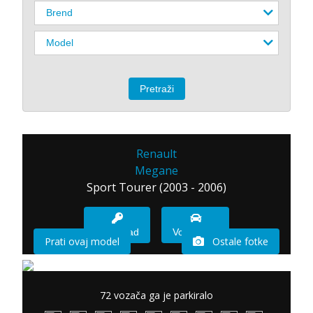
Renault
Megane
Sport Tourer (2003 - 2006)
Imam sad
Vozio sam
Prati ovaj model
Ostale fotke
72 vozača ga je parkiralo