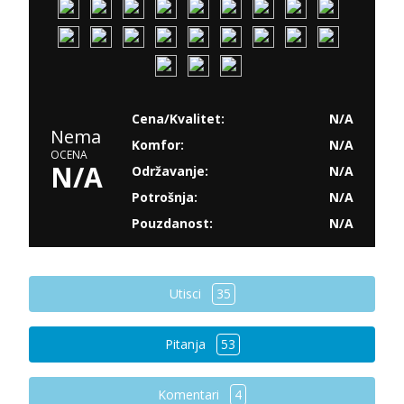
Cena/Kvalitet:
N/A
Nema
Komfor:
N/A
OCENA
N/A
Održavanje:
N/A
Potrošnja:
N/A
Pouzdanost:
N/A
Utisci
35
Pitanja
53
Komentari
4