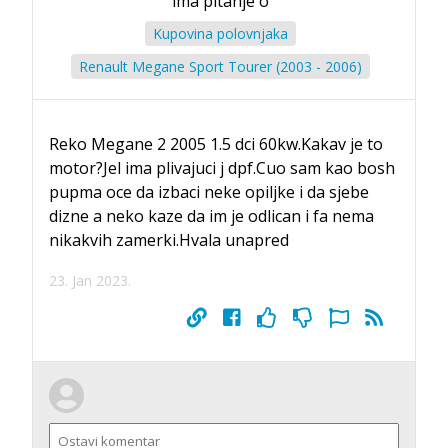
ima pitanje o
Kupovina polovnjaka
Renault Megane Sport Tourer (2003 - 2006)
Reko Megane 2 2005 1.5 dci 60kw.Kakav je to
motor?Jel ima plivajuci j dpf.Cuo sam kao bosh
pupma oce da izbaci neke opiljke i da sjebe
dizne a neko kaze da im je odlican i fa nema
nikakvih zamerki.Hvala unapred
23. Jan 2023.