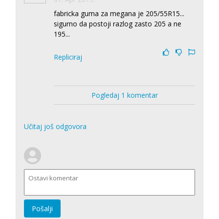
fabricka guma za megana je 205/55R15...
sigurno da postoji razlog zasto 205 a ne
195...
Repliciraj
Pogledaj 1 komentar
Učitaj još odgovora
Pošalji