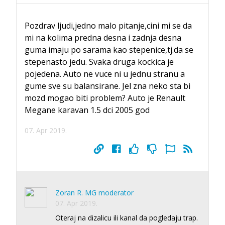
Pozdrav ljudi,jedno malo pitanje,cini mi se da
mi na kolima predna desna i zadnja desna
guma imaju po sarama kao stepenice,tj.da se
stepenasto jedu. Svaka druga kockica je
pojedena. Auto ne vuce ni u jednu stranu a
gume sve su balansirane. Jel zna neko sta bi
mozd mogao biti problem? Auto je Renault
Megane karavan 1.5 dci 2005 god
07. Apr 2019.
Zoran R. MG moderator
07. Apr 2019.
Oteraj na dizalicu ili kanal da pogledaju trap.