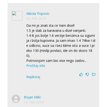
Nikola Popovic
13. Feb 2019.
Da mi je znati sta ce Vam disel!
1.5 je slab za karavana u dizel varijanti.
1.4 ili jos bolje 1.6 verzije benzinca su sigurni
ja i bolja kupovina. Ja sam imao 1.4 74kw I id
e odlicno, vuce sa i bez klime isto a vuce I pr
eko 130 (mislip povlaci, ide on do skoro 18
0).
Potrosnjom sam bio vise nego zadov
...
Pročitaj više
Repliciraj
Bojan Milic
13. Feb 2019.