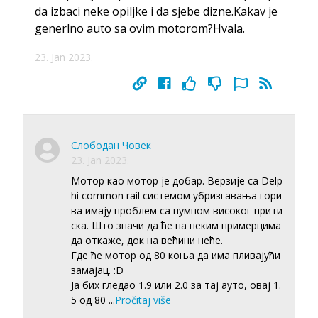
da izbaci neke opiljke i da sjebe dizne.Kakav je
generlno auto sa ovim motorom?Hvala.
23. Jan 2023.
Слободан Човек
23. Jan 2023.
Мотор као мотор је добар. Верзије са Delp
hi common rail системом убризгавања гори
ва имају проблем са пумпом високог прити
ска. Што значи да ће на неким примерцима
да откаже, док на већини неће.
Где ће мотор од 80 коња да има пливајући
замајац. :D
Ја бих гледао 1.9 или 2.0 за тај ауто, овај 1.
5 од 80
...
Pročitaj više