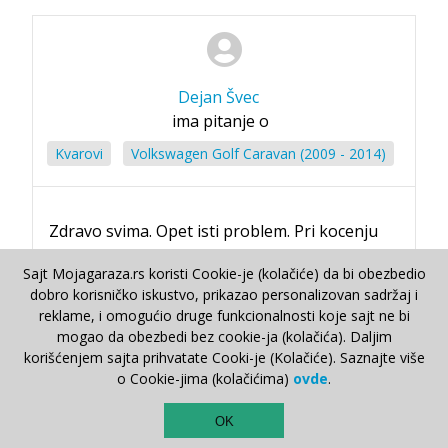
Dejan Švec
ima pitanje o
Kvarovi
Volkswagen Golf Caravan (2009 - 2014)
Zdravo svima. Opet isti problem. Pri kocenju
mi je volat treso. Bio u servisu zamenio
Sajt Mojagaraza.rs koristi Cookie-je (kolačiće) da bi obezbedio
diskove pakne. Posle 15 000km isti problem.
dobro korisničko iskustvo, prikazao personalizovan sadržaj i
Otiso u drugi servis kazu diskove. Zamenim
reklame, i omogućio druge funkcionalnosti koje sajt ne bi
opet diskove (stavio kvalitetnije) evo nijo
mogao da obezbedi bez cookie-ja (kolačića). Daljim
proslo 5000km i opet trese pri kocenju. Da
korišćenjem sajta prihvatate Cooki-je (Kolačiće). Saznajte više
napomenem kad sa zamenio diskove nije
o Cookie-jima (kolačićima)
ovde
.
treslo ali posle odredjenog vremena opet
TOP
pocne.
OK