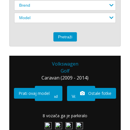
Volkswagen
Golf
Caravan (2009 - 2014)
Prati ovaj model
Ostale fotke
Imam sad
Vozio sam
8 vozača ga je parkiralo