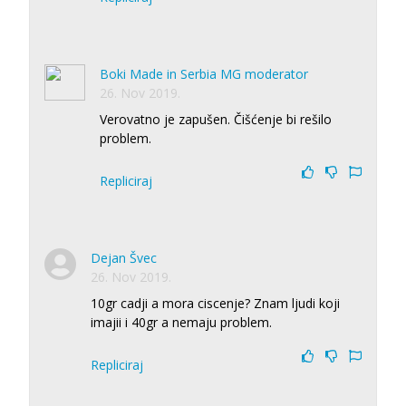
Boki Made in Serbia MG moderator
26. Nov 2019.
Verovatno je zapušen. Čišćenje bi rešilo
problem.
Repliciraj
Dejan Švec
26. Nov 2019.
10gr cadji a mora ciscenje? Znam ljudi koji
imajii i 40gr a nemaju problem.
Repliciraj