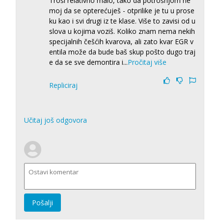
Troši relativno malo, tako da potrošnjom ne
moj da se opterećuješ - otprilike je tu u prose
ku kao i svi drugi iz te klase. Više to zavisi od u
slova u kojima voziš. Koliko znam nema nekih
specijalnih češćih kvarova, ali zato kvar EGR v
entila može da bude baš skup pošto dugo traj
e da se sve demontira i
...
Pročitaj više
Repliciraj
Učitaj još odgovora
Pošalji