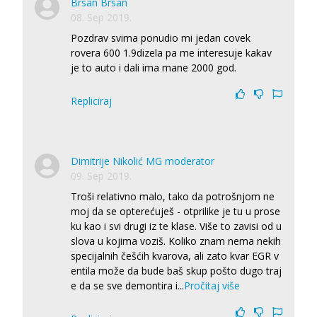
Brsan Brsan
08. Sep 2019.
Pozdrav svima ponudio mi jedan covek
rovera 600 1.9dizela pa me interesuje kakav
je to auto i dali ima mane 2000 god.
Repliciraj
Dimitrije Nikolić MG moderator
09. Sep 2019.
Troši relativno malo, tako da potrošnjom ne
moj da se opterećuješ - otprilike je tu u prose
ku kao i svi drugi iz te klase. Više to zavisi od u
slova u kojima voziš. Koliko znam nema nekih
specijalnih češćih kvarova, ali zato kvar EGR v
entila može da bude baš skup pošto dugo traj
e da se sve demontira i
...
Pročitaj više