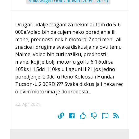
Volkswagen Golf Caravan (2009 - 2014)
Drugari, idalje tragam za nekim autom do 5-6
000e.Voleo bih da cujem neko poredjenje ili
mane, prednosti nekih motora. Znaci meni, ali
znacice i drugima svaka diskusija na ovu temu.
Naime, voleo bih cuti razliku, prednosti i
mane, koji je bolji motor u golfu 6 1.6tdi sa
105ks i 1.5dci 110ks u Laguni III? I jos jedno
poredjenje, 2.0dci u Reno Koleosu i Hundai
Tucson-u 2.0CRDI??? Svaka diskusija i neka rec
o ovim motorima je dobrodosla...
22. Apr 2021.