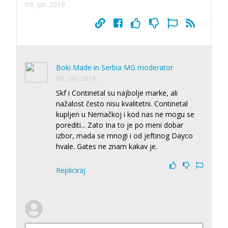
09. Jan 2019.
Boki Made in Serbia MG moderator
09. Jan 2019.
Skf i Continetal su najbolje marke, ali
nažalost često nisu kvalitetni. Continetal
kupljen u Nemačkoj i kod nas ne mogu se
porediti... Zato Ina to je po meni dobar
izbor, mada se mnogi i od jeftinog Dayco
hvale. Gates ne znam kakav je.
Repliciraj