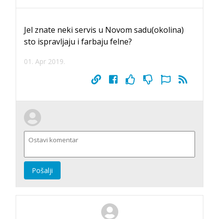
Jel znate neki servis u Novom sadu(okolina)
sto ispravljaju i farbaju felne?
01. Apr 2019.
Pošalji