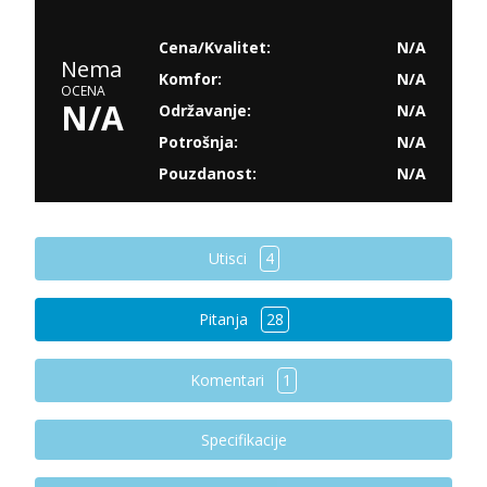
Cena/Kvalitet:
N/A
Nema
Komfor:
N/A
OCENA
N/A
Održavanje:
N/A
Potrošnja:
N/A
Pouzdanost:
N/A
Utisci
4
Pitanja
28
Komentari
1
Specifikacije