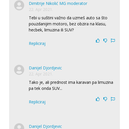
Dimitrije Nikolić MG moderator
22. Apr 2021.
Tebi u suštini važno da uzmeš auto sa što
pouzdanijim motoro, bez obzira na klasu,
hecbek, limuzina ili SUV?
Repliciraj
Danijel Djordjevic
22. Apr 2021.
Tako je, ali prednost ima karavan pa limuzina
pa tek onda SUV...
Repliciraj
Danijel Djordjevic