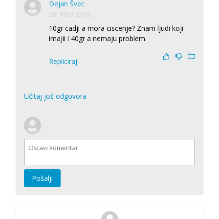
Dejan Švec
26. Nov 2019.
10gr cadji a mora ciscenje? Znam ljudi koji
imajii i 40gr a nemaju problem.
Repliciraj
Učitaj još odgovora
Pošalji