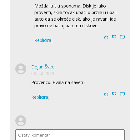
Možda luft u sponama. Disk je lako
proveriti, skini točak ubaci u brzinu i upali
auto da se okreće disk, ako je ravan, ide
pravo ne bacaj pare na diskove.
Repliciraj
Dejan Švec
09. Jul 2019.
Provericu. Hvala na savetu.
Repliciraj