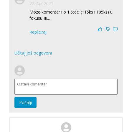
22. Apr 2021.
Moze komentar i o 1.6tdci (115ks i 105ks) u
fokusu III....
Repliciraj
Učitaj još odgovora
Pošalji