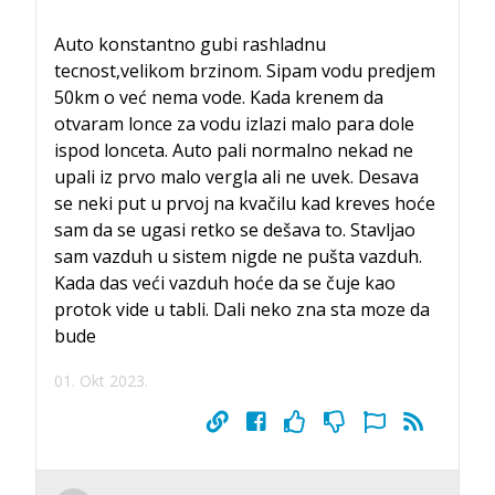
Auto konstantno gubi rashladnu
tecnost,velikom brzinom. Sipam vodu predjem
50km o već nema vode. Kada krenem da
otvaram lonce za vodu izlazi malo para dole
ispod lonceta. Auto pali normalno nekad ne
upali iz prvo malo vergla ali ne uvek. Desava
se neki put u prvoj na kvačilu kad kreves hoće
sam da se ugasi retko se dešava to. Stavljao
sam vazduh u sistem nigde ne pušta vazduh.
Kada das veći vazduh hoće da se čuje kao
protok vide u tabli. Dali neko zna sta moze da
bude
01. Okt 2023.