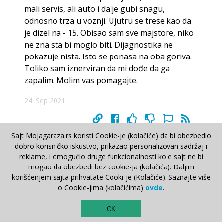
mali servis, ali auto i dalje gubi snagu,
odnosno trza u voznji. Ujutru se trese kao da
je dizel na - 15. Obisao sam sve majstore, niko
ne zna sta bi moglo biti. Dijagnostika ne
pokazuje nista. Isto se ponasa na oba goriva.
Toliko sam iznerviran da mi dođe da ga
zapalim. Molim vas pomagajte.
24. Sep 2021.
Sajt Mojagaraza.rs koristi Cookie-je (kolačiće) da bi obezbedio
dobro korisničko iskustvo, prikazao personalizovan sadržaj i
reklame, i omogućio druge funkcionalnosti koje sajt ne bi
Vukasin Molerovic
mogao da obezbedi bez cookie-ja (kolačića). Daljim
24. Sep 2021.
korišćenjem sajta prihvatate Cooki-je (Kolačiće). Saznajte više
Pogledaj ler motorić ili map maf sensor...
o Cookie-jima (kolačićima)
ovde
.
Srećno
TOP
OK
Repliciraj