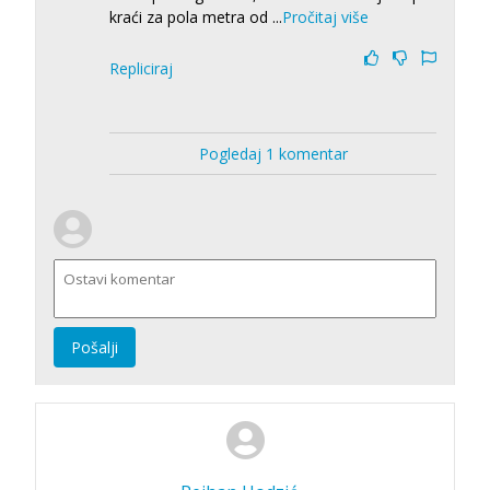
kraći za pola metra od
...
Pročitaj više
Repliciraj
Pogledaj 1 komentar
Pošalji