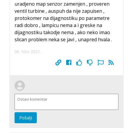
uradjeno map senzor zamenjen , proveren
ventil turbine , auspuh da nije zapuisen ,
protokomer na dijagnostiku po parametre
radi dobro , lampicu nema a i greske na
dijagnostiku takodje nema , ako neko imao
slican problem neka se javi , unapred hvala .
06. Nov 2021.
Pošalji