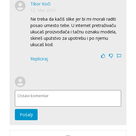
Tibor Koči
12. Mar 2021.
Ne treba da kačiš slike jer bi mi morali raditi
posao umesto tebe. U internet pretraživaču
ukucaš proizvođača i tačnu oznaku modela,
skineš uputstvo za upotrebu i po njemu
ukucaš kod.
Repliciraj
Pošalji