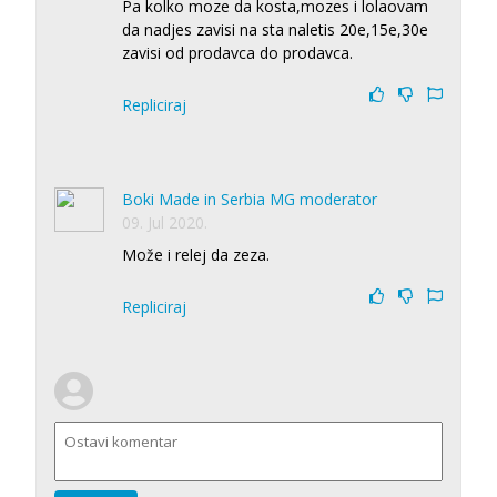
Pa kolko moze da kosta,mozes i lolaovam
da nadjes zavisi na sta naletis 20e,15e,30e
zavisi od prodavca do prodavca.
Repliciraj
Boki Made in Serbia MG moderator
09. Jul 2020.
Može i relej da zeza.
Repliciraj