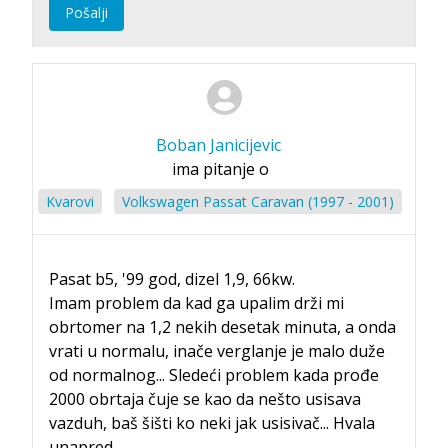
Pošalji
Boban Janicijevic
ima pitanje o
Kvarovi
Volkswagen Passat Caravan (1997 - 2001)
Pasat b5, '99 god, dizel 1,9, 66kw.
Imam problem da kad ga upalim drži mi
obrtomer na 1,2 nekih desetak minuta, a onda
vrati u normalu, inače verglanje je malo duže
od normalnog... Sledeći problem kada prođe
2000 obrtaja čuje se kao da nešto usisava
vazduh, baš šišti ko neki jak usisivač... Hvala
unapred