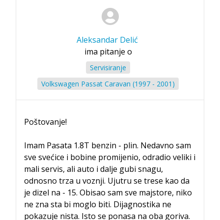
Aleksandar Delić
ima pitanje o
Servisiranje
Volkswagen Passat Caravan (1997 - 2001)
Poštovanje!
Imam Pasata 1.8T benzin - plin. Nedavno sam
sve svećice i bobine promijenio, odradio veliki i
mali servis, ali auto i dalje gubi snagu,
odnosno trza u voznji. Ujutru se trese kao da
je dizel na - 15. Obisao sam sve majstore, niko
ne zna sta bi moglo biti. Dijagnostika ne
pokazuje nista. Isto se ponasa na oba goriva.