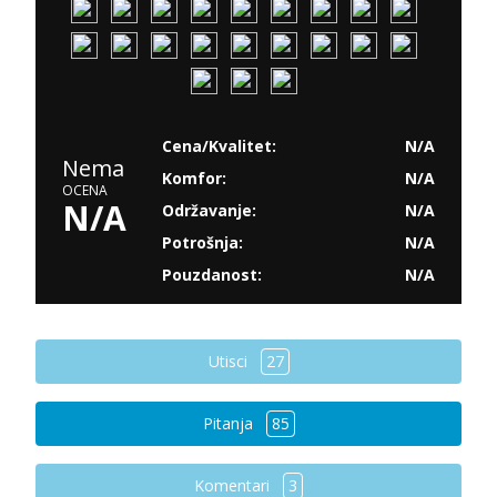
Cena/Kvalitet:
N/A
Nema
Komfor:
N/A
OCENA
N/A
Održavanje:
N/A
Potrošnja:
N/A
Pouzdanost:
N/A
Utisci
27
Pitanja
85
Komentari
3