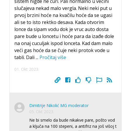
sistem nigde ne curi. Pali normalno u većini
slučajeva nekad malo vergla. Neki neki put u
prvoj brzini hoće na kvačilu hoće da se ugasi
ali se to isto rektko desava. Kada otvorim
lonce da sipam vodu dok je vruc auto dosta
pare bude u loncetu i hoće para da izađe dole
na onaj cuculjak ispod lonceta. Kad dam malo
veći gas hoće da se čuje neki protok vode u
tabli. Dali
...
Pročitaj više
01. Okt 2023.
Dimitrije Nikolić MG moderator
05. Okt 2023.
Ne bi smelo da bude nikakve pare, pošto vod
a ključa na 100 stepeni, a antifriz na još višoj t