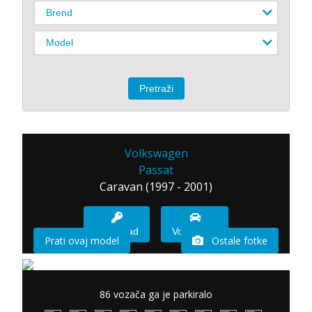
Volkswagen
Passat
Caravan (1997 - 2001)
Imam sad
Vozio sam
Prati ovaj model
Ostale fotke
86 vozača ga je parkiralo