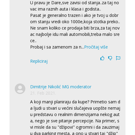
U pravu je Dare,sve zavisi od stanja..za taj no
vac ima raznih auta i klasa i godista..
Pasat je generalno trazen i ako je tvoj u dobr
om stanju vredi oko 1000e,koja stotka preko..
Ne snam koliko ce prodaja biti brza,za taj nov
ac najbolje idu mali automobili,treba malo sre
ce..
Probaj i sa zamenom za n
...
Pročitaj više
Repliciraj
Dimitrije Nikolić MG moderator
21. Feb 2021.
A koji manji planiraju da kupe? Primetio sam d
a ljudi u stvari u većini slučajeva uopšte nemaj
u predstavu o realnim dimenzijama nekog aut
a, nego je sve pitanje percepcije. Na primer, s
vi misle da su "džipovi" ogromni i da zauzimaj
u dva parking mesta, a ono u stvari taj "džip"