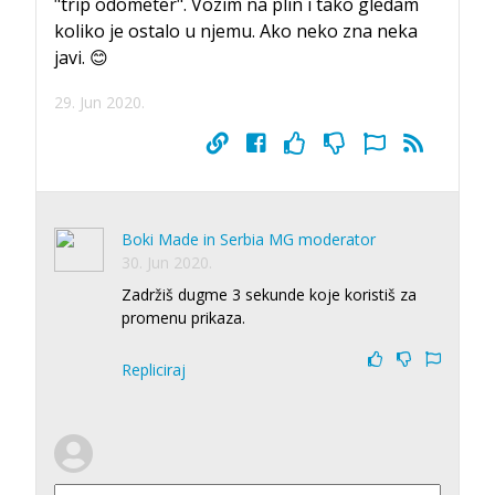
"trip odometer". Vozim na plin i tako gledam
koliko je ostalo u njemu. Ako neko zna neka
javi. 😊
29. Jun 2020.
Boki Made in Serbia MG moderator
30. Jun 2020.
Zadržiš dugme 3 sekunde koje koristiš za
promenu prikaza.
Repliciraj