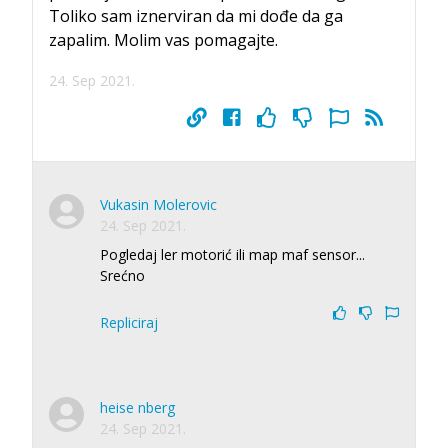
Toliko sam iznerviran da mi dođe da ga
zapalim. Molim vas pomagajte.
24. Sep 2021.
Vukasin Molerovic
24. Sep 2021.
Pogledaj ler motorić ili map maf sensor...
Srećno
Repliciraj
heise nberg
24. Sep 2021.