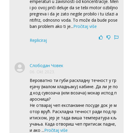
emperaturi u zavisnosti od koncentracije. Men
i po ovoj priči deluje da se tebi motor ozbiljno
pregreva i da je zato negde probilo i tu izlazi a
ntifriz, odnosno voda. To može da bude pose
ban problem ako ti je
...
Pročitaj više
Repliciraj
Слободан Човек
06. Okt 2023.
Вероватно ти губи расхладну течност у гр
ејачу (малом хладњаку) кабине. Да ли је по
д код сувозача (или возача) мокар испод п
аросница?
Не отварај чеп експанзине посуде док је м
отор врућ. Расхладна течност ради под пр
итиском, јер је тада виша температура кљ
учања. Када отвориш чеп притисак падне,
и ако
...
Pročitaj više