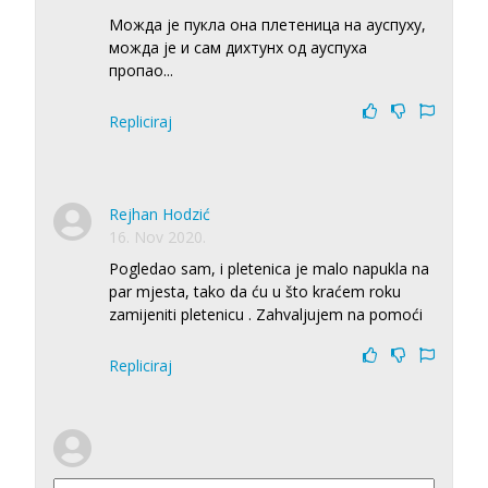
Можда је пукла она плетеница на ауспуху,
можда је и сам дихтунх од ауспуха
пропао...
Repliciraj
Rejhan Hodzić
16. Nov 2020.
Pogledao sam, i pletenica je malo napukla na
par mjesta, tako da ću u što kraćem roku
zamijeniti pletenicu . Zahvaljujem na pomoći
Repliciraj