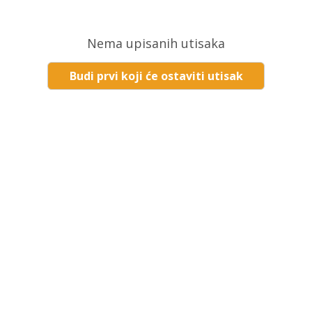
Nema upisanih utisaka
Budi prvi koji će ostaviti utisak