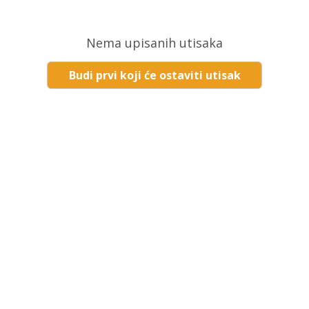
Nema upisanih utisaka
Budi prvi koji će ostaviti utisak