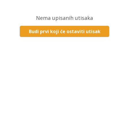
Nema upisanih utisaka
Budi prvi koji će ostaviti utisak