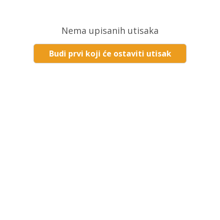
Nema upisanih utisaka
Budi prvi koji će ostaviti utisak