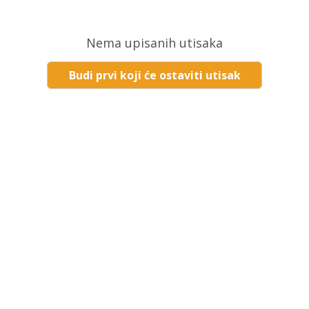
Nema upisanih utisaka
Budi prvi koji će ostaviti utisak