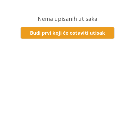
Nema upisanih utisaka
Budi prvi koji će ostaviti utisak