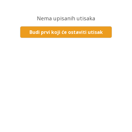
Nema upisanih utisaka
Budi prvi koji će ostaviti utisak