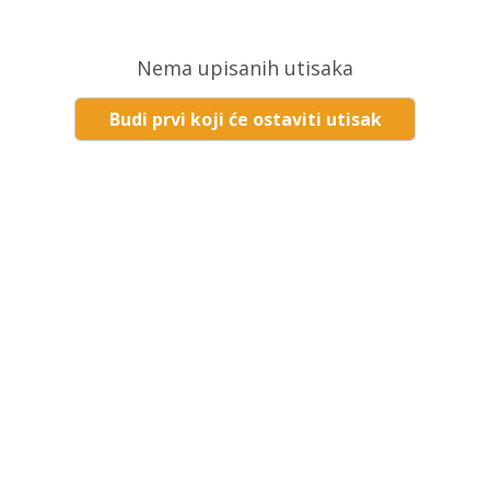
Nema upisanih utisaka
Budi prvi koji će ostaviti utisak