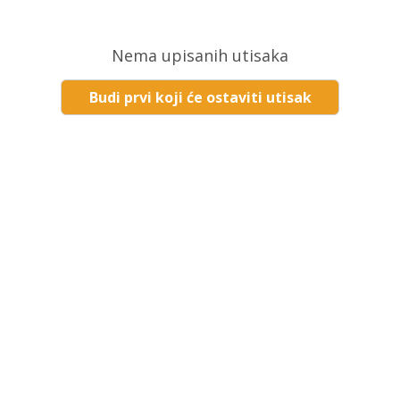
Nema upisanih utisaka
Budi prvi koji će ostaviti utisak