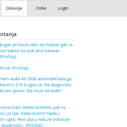
Diskusije
Fotke
Login
pitanja
rugari jel moze neko da mi kaze gde se
nzor kabine na audi a6c6 karavan
(Pročitaj)
KM sat
(Pročitaj)
Imam audia A6 2008 automatik.kada ga
bacim u D ili R ugasi se. Na dijagnostici
zak nivo goriva. Sta moze da bude?
vima,imam sledeći problem, pali mi
icu za ulje. Kada otvorim haubu i
on ugasi. Nivo ulja u redu,ne pokazuje
dijagnostici...
(Pročitaj)