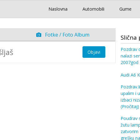
Naslovna
Automobili
Gume
Fotke / Foto Album
Slična 
Pozdrav d
Objavi
nalazi se
2007god
Audi A6 
Pozdrav.
upalim i u
izbaci ni
(Pročitaj)
Poudrav s
žutu lamp
zatvorim 
grešku na 