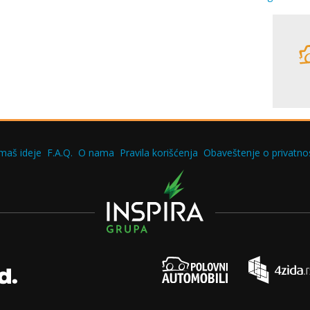
maš ideje
F.A.Q.
O nama
Pravila korišćenja
Obaveštenje o privatnos