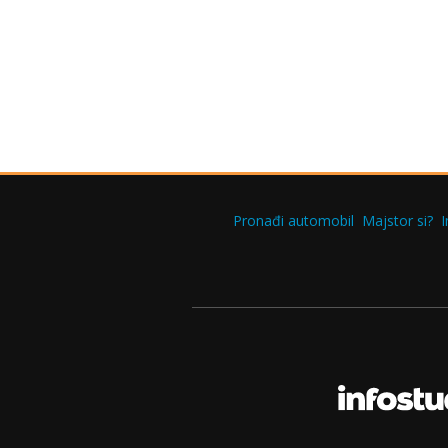
Pronađi automobil
Majstor si?
I