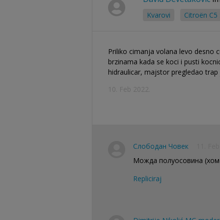
Kvarovi
Citroën C5 
Priliko cimanja volana levo desno 
brzinama kada se koci i pusti kocnic
hidraulicar, majstor pregledao trap
10. Feb 2022.
Слободан Човек
11. Feb
Можда полуосовина (хомо
Repliciraj