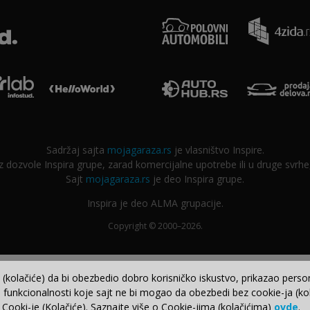
Sadržaj sajta
mojagaraza.rs
je vlasništvo Inspire.
ozvole Inspira grupe, zarad komercijalne upotrebe ili u druge svrhe,
Sajt
mojagaraza.rs
je deo Inspira grupe.
Inspira je deo ALMA grupacije.
Copyright © 2000–2026.
e (kolačiće) da bi obezbedio dobro korisničko iskustvo, prikazao perso
 funkcionalnosti koje sajt ne bi mogao da obezbedi bez cookie-ja (kol
 Cooki-je (Kolačiće). Saznajte više o Cookie-jima (kolačićima)
ovde
.