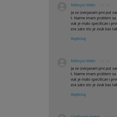
Nebojsa Matic
26. Jun
Ja se izvinjavam prvi put 
t. Naime imam problem sa m
vuk je malo specifican i p
era zato sto je zvuk bas ta
Repliciraj
Nebojsa Matic
26. Jun
Ja se izvinjavam prvi put 
t. Naime imam problem sa m
vuk je malo specifican i p
era zato sto je zvuk bas ta
Repliciraj
Слободан Човек
13. Jul