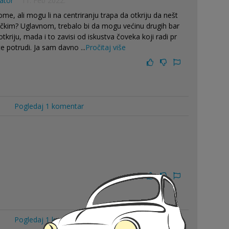
ator
11. Feb 2022.
me, ali mogu li na centriranju trapa da otkriju da nešt
ičkim? Uglavnom, trebalo bi da mogu većinu drugih bar
otkriju, mada i to zavisi od iskustva čoveka koji radi pr
šte potrudi. Ja sam davno
...
Pročitaj više
Pogledaj 1 komentar
Pogledaj 1 komentar