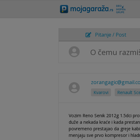
Pitanje / Post
zorangagic@gmail.c
Kvarovi
Renault Sce
Vozim Reno Senik 2012g 1.5dci prob
duže a nekada kraće i kada prestan
povremeno prestajao da greje kabi
menjaju sve prvo kompresor i hladn