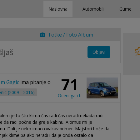
Naslovna
Automobili
Gume
Fotke / Foto Album
Objavi
71
om Gagic
ima pitanje o
nic (2009 - 2016)
Oceni ga i ti
lem je to što klima čas radi čas neradi nekada radi
e da radi počne da greje kabinu. A timus mi je
nu. Dali je neko imao ovakav primer. Majstori hoće da
jak klime pa ako neradi i dalje onda ostalo da