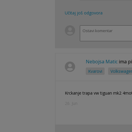
Učitaj još odgovora
Nebojsa Matic
ima pi
Kvarovi
Volkswagen
Krckanje trapa vw tiguan mk2 4mot
26. Jun