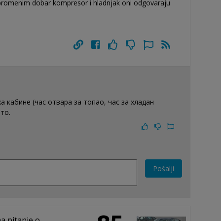
a promenim dobar kompresor i hladnjak oni odgovaraju
 кабине (час отвара за топао, час за хладан
то.
Pošalji
a pitanje o