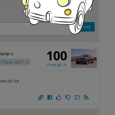
Pošalji
100
tanje o
 Tiguan (2017 - )
Oceni ga i ti
ion 2.0 TDI