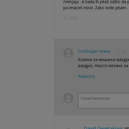
menjaju . A kada ih pitaš zašto d
pa imaćeš novo. Zato ovde pitam .
31. Maj
Слободан Човек
13. Jul
Клапна за мешање ваздуха
ваздух). Нешто везано за 
Repliciraj
David Devetakovic
im