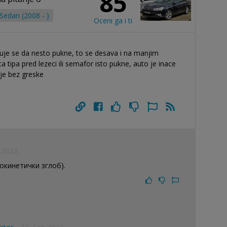
85
Sedan (2008 - )
Oceni ga i ti
cuje se da nesto pukne, to se desava i na manjim
a tipa pred lezeci ili semafor isto pukne, auto je inace
 je bez greske
 2022.
кинетички зглоб).