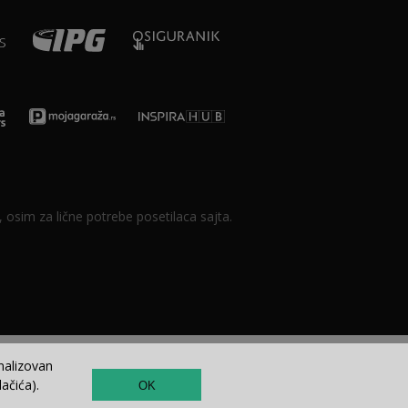
 osim za lične potrebe posetilaca sajta.
nalizovan
ačića).
OK
TOP