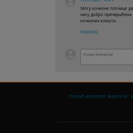
Могу кочионе плочице да 
нису добро причвршћена з
кочионих клешта.
Repliciraj
Pronađi automobil
Majstor si?
I