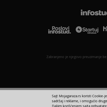
Zabranjeno je njegovo preuzimanje bez d
Sajt Mojagaraza.rs koristi Cookie-j
sadržaj i reklame, i omogućio druge
Daljim korišćenjem sajta prihvatate