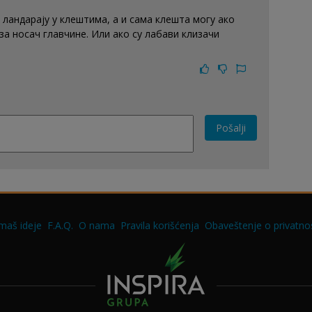
ландарају у клештима, а и сама клешта могу ако
а носач главчине. Или ако су лабави клизачи
Pošalji
maš ideje
F.A.Q.
O nama
Pravila korišćenja
Obaveštenje o privatnos