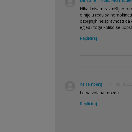
Dimitrije Nikolić MG moder
Nikad nisam razmišljao o to
o nije u redu sa homokinet
ozbiljnijih neispravnosti da 
egled i toga koliko se uop
Repliciraj
heise nberg
11. Feb 2022.
Letva volana mozda.
Repliciraj