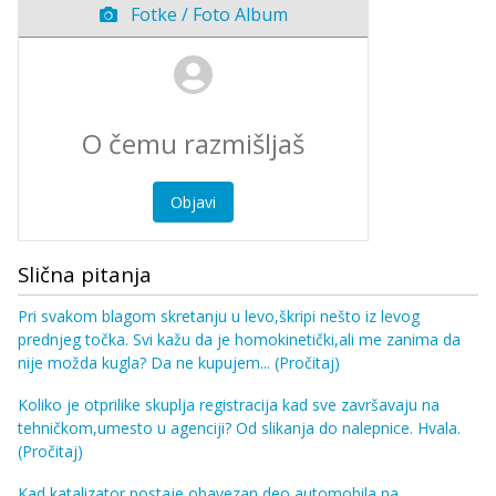
Fotke / Foto Album
Objavi
Slična pitanja
Pri svakom blagom skretanju u levo,škripi nešto iz levog
prednjeg točka. Svi kažu da je homokinetički,ali me zanima da
nije možda kugla? Da ne kupujem...
(Pročitaj)
Koliko je otprilike skuplja registracija kad sve završavaju na
tehničkom,umesto u agenciji? Od slikanja do nalepnice. Hvala.
(Pročitaj)
Kad katalizator postaje obavezan deo automobila na