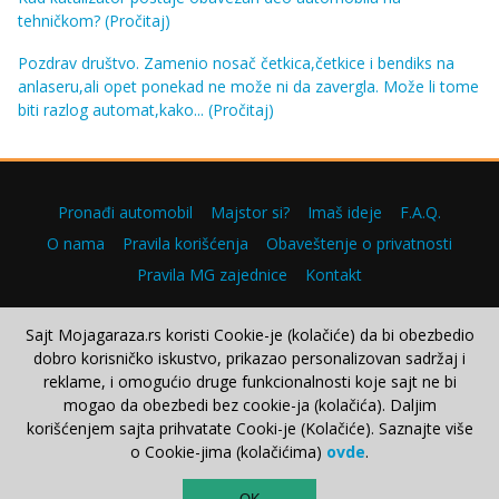
tehničkom?
(Pročitaj)
Pozdrav društvo. Zamenio nosač četkica,četkice i bendiks na
anlaseru,ali opet ponekad ne može ni da zavergla. Može li tome
biti razlog automat,kako...
(Pročitaj)
Pronađi automobil
Majstor si?
Imaš ideje
F.A.Q.
O nama
Pravila korišćenja
Obaveštenje o privatnosti
Pravila MG zajednice
Kontakt
Sajt Mojagaraza.rs koristi Cookie-je (kolačiće) da bi obezbedio
dobro korisničko iskustvo, prikazao personalizovan sadržaj i
Copyright © 2000–2026.
reklame, i omogućio druge funkcionalnosti koje sajt ne bi
mogao da obezbedi bez cookie-ja (kolačića). Daljim
korišćenjem sajta prihvatate Cooki-je (Kolačiće). Saznajte više
o Cookie-jima (kolačićima)
ovde
.
TOP