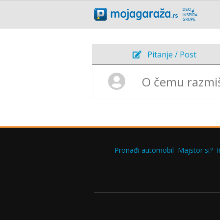
Pitanje / Post
Pronađi automobil
Majstor si?
I