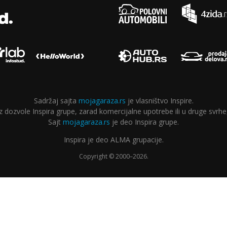
Sadržaj sajta
mojagaraza.rs
je vlasništvo Inspire.
ozvole Inspira grupe, zarad komercijalne upotrebe ili u druge svrhe,
Sajt
mojagaraza.rs
je deo Inspira grupe.
Inspira je deo ALMA grupacije.
Copyright © 2000–2026.