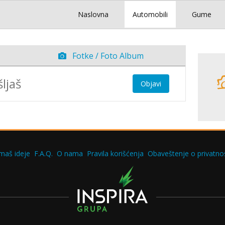
Naslovna
Automobili
Gume
Fotke / Foto Album
Objavi
maš ideje
F.A.Q.
O nama
Pravila korišćenja
Obaveštenje o privatnos