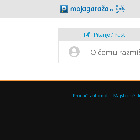
Pitanje / Post
Pronađi automobil
Majstor si?
I