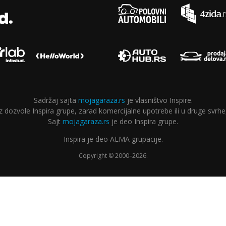
Sadržaj sajta
mojagaraza.rs
je vlasništvo Inspire.
ozvole Inspira grupe, zarad komercijalne upotrebe ili u druge svrhe,
Sajt
mojagaraza.rs
je deo Inspira grupe.
Inspira je deo ALMA grupacije.
Copyright © 2000–2026.