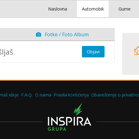
Naslovna
Automobili
Gume
Fotke / Foto Album
Objavi
maš ideje
F.A.Q.
O nama
Pravila korišćenja
Obaveštenje o privatnos