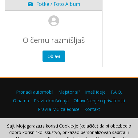
Fotke / Foto Album
Objavi
Pronađi automobil
Majstor si?
Imaš ideje
F.A.Q.
O nama
Pravila korišćenja
Obaveštenje o privatnosti
Pravila MG zajednice
Kontakt
Sajt Mojagaraza.rs koristi Cookie-je (kolačiće) da bi obezbedio
dobro korisničko iskustvo, prikazao personalizovan sadržaj i
Copyright © 2000–2026.