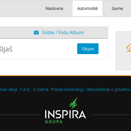
Naslovna
Automobili
Gume
Fotke / Foto Album
Objavi
maš ideje
F.A.Q.
O nama
Pravila korišćenja
Obaveštenje o privatnos