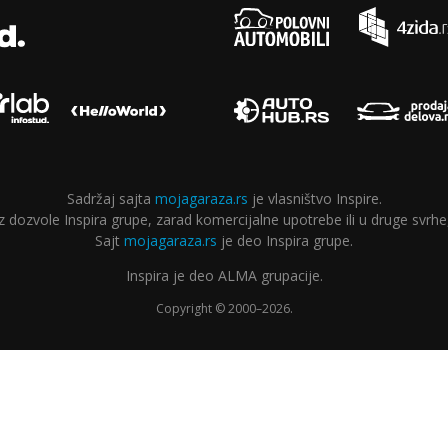
Sadržaj sajta
mojagaraza.rs
je vlasništvo Inspire.
ozvole Inspira grupe, zarad komercijalne upotrebe ili u druge svrhe,
Sajt
mojagaraza.rs
je deo Inspira grupe.
Inspira je deo ALMA grupacije.
Copyright © 2000–2026.