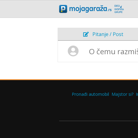
Pitanje / Post
Pronađi automobil
Majstor si?
I