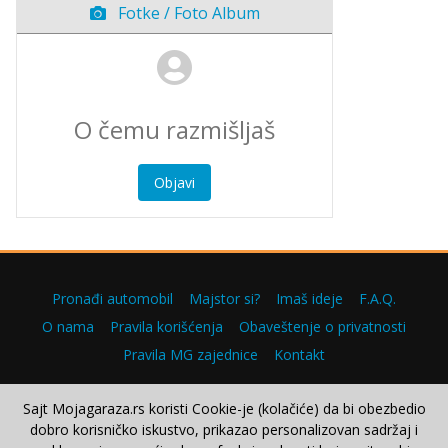
Fotke / Foto Album
Objavi
Pronađi automobil
Majstor si?
Imaš ideje
F.A.Q.
O nama
Pravila korišćenja
Obaveštenje o privatnosti
Pravila MG zajednice
Kontakt
Sajt Mojagaraza.rs koristi Cookie-je (kolačiće) da bi obezbedio
dobro korisničko iskustvo, prikazao personalizovan sadržaj i
Copyright © 2000–2026.