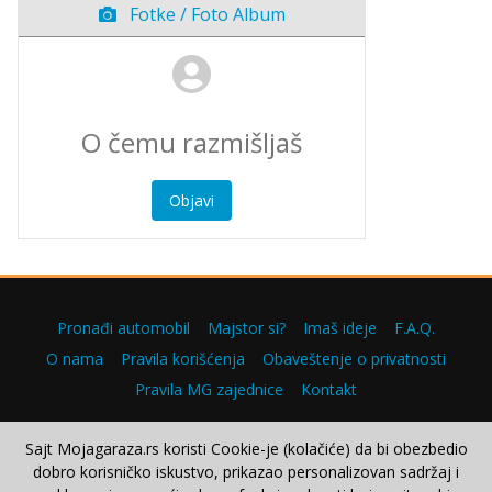
Fotke / Foto Album
Objavi
Pronađi automobil
Majstor si?
Imaš ideje
F.A.Q.
O nama
Pravila korišćenja
Obaveštenje o privatnosti
Pravila MG zajednice
Kontakt
Sajt Mojagaraza.rs koristi Cookie-je (kolačiće) da bi obezbedio
dobro korisničko iskustvo, prikazao personalizovan sadržaj i
Copyright © 2000–2026.