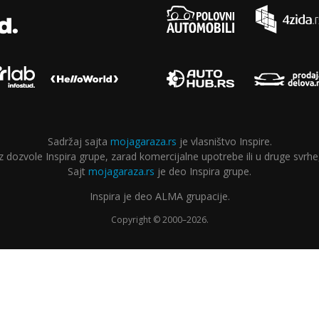
Sadržaj sajta
mojagaraza.rs
je vlasništvo Inspire.
ozvole Inspira grupe, zarad komercijalne upotrebe ili u druge svrhe,
Sajt
mojagaraza.rs
je deo Inspira grupe.
Inspira je deo ALMA grupacije.
Copyright © 2000–2026.