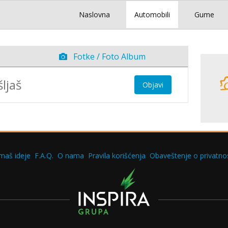
Naslovna
Automobili
Gume
Fotke / Foto Album
Objavi
maš ideje
F.A.Q.
O nama
Pravila korišćenja
Obaveštenje o privatnos