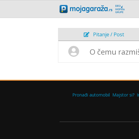
Pitanje / Post
Pronađi automobil
Majstor si?
I