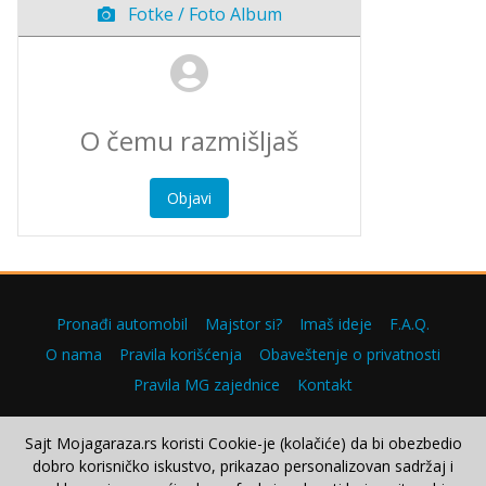
Fotke / Foto Album
Objavi
Pronađi automobil
Majstor si?
Imaš ideje
F.A.Q.
O nama
Pravila korišćenja
Obaveštenje o privatnosti
Pravila MG zajednice
Kontakt
Sajt Mojagaraza.rs koristi Cookie-je (kolačiće) da bi obezbedio
dobro korisničko iskustvo, prikazao personalizovan sadržaj i
Copyright © 2000–2026.