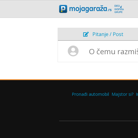
Pitanje / Post
Pronađi automobil
Majstor si?
I