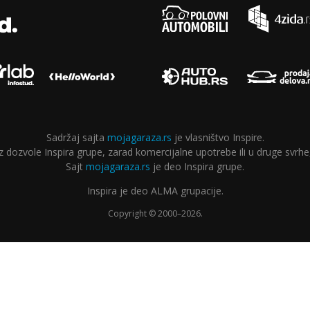
Sadržaj sajta
mojagaraza.rs
je vlasništvo Inspire.
ozvole Inspira grupe, zarad komercijalne upotrebe ili u druge svrhe,
Sajt
mojagaraza.rs
je deo Inspira grupe.
Inspira je deo ALMA grupacije.
Copyright © 2000–2026.