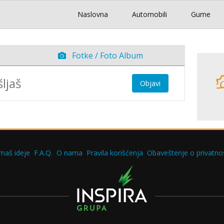
Naslovna
Automobili
Gume
Fotke / Foto Album
Objavi
maš ideje
F.A.Q.
O nama
Pravila korišćenja
Obaveštenje o privatnos