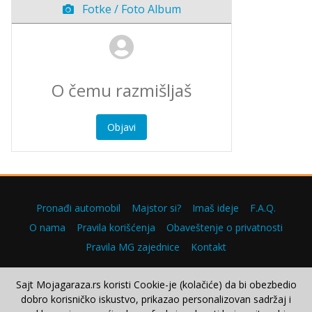
Fotke / Foto Album
Objavi
Pronađi automobil
Majstor si?
Imaš ideje
F.A.Q.
O nama
Pravila korišćenja
Obaveštenje o privatnosti
Pravila MG zajednice
Kontakt
Sajt Mojagaraza.rs koristi Cookie-je (kolačiće) da bi obezbedio
dobro korisničko iskustvo, prikazao personalizovan sadržaj i
Copyright © 2000–2026.