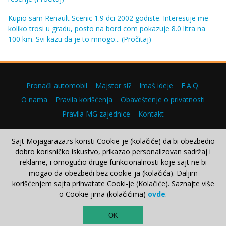
Kupio sam Renault Scenic 1.9 dci 2002 godiste. Interesuje me
koliko trosi u gradu, posto na bord com pokazuje 8.0 litra na
100 km. Svi kazu da je to mnogo...
(Pročitaj)
Pronađi automobil
Majstor si?
Imaš ideje
F.A.Q.
O nama
Pravila korišćenja
Obaveštenje o privatnosti
Pravila MG zajednice
Kontakt
Sajt Mojagaraza.rs koristi Cookie-je (kolačiće) da bi obezbedio
dobro korisničko iskustvo, prikazao personalizovan sadržaj i
Copyright © 2000–2026.
reklame, i omogućio druge funkcionalnosti koje sajt ne bi
mogao da obezbedi bez cookie-ja (kolačića). Daljim
korišćenjem sajta prihvatate Cooki-je (Kolačiće). Saznajte više
o Cookie-jima (kolačićima)
ovde
.
TOP
OK