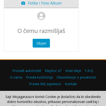
Fotke / Foto Album
Objavi
Pronađi automobil
Majstor si?
Imaš ideje
F.A.Q.
O nama
Pravila korišćenja
Obaveštenje o privatnosti
Pravila MG zajednice
Kontakt
Sajt Mojagaraza.rs koristi Cookie-je (kolačiće) da bi obezbedio
dobro korisničko iskustvo, prikazao personalizovan sadržaj i
Copyright © 2000–2026.