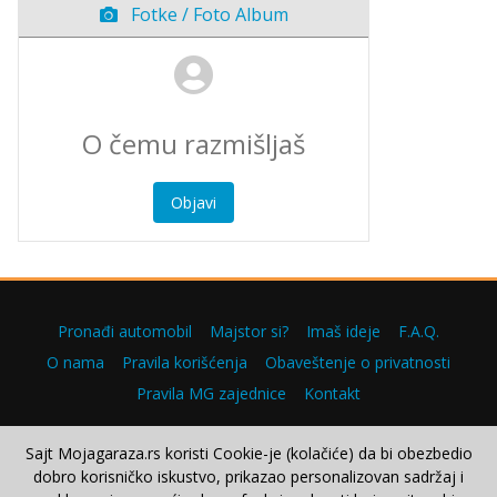
Fotke / Foto Album
Objavi
Pronađi automobil
Majstor si?
Imaš ideje
F.A.Q.
O nama
Pravila korišćenja
Obaveštenje o privatnosti
Pravila MG zajednice
Kontakt
Sajt Mojagaraza.rs koristi Cookie-je (kolačiće) da bi obezbedio
dobro korisničko iskustvo, prikazao personalizovan sadržaj i
Copyright © 2000–2026.