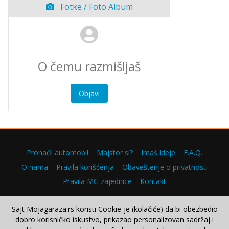
Fotke / Foto Album
Objavi
Pronađi automobil
Majstor si?
Imaš ideje
F.A.Q.
O nama
Pravila korišćenja
Obaveštenje o privatnosti
Pravila MG zajednice
Kontakt
Sajt Mojagaraza.rs koristi Cookie-je (kolačiće) da bi obezbedio
dobro korisničko iskustvo, prikazao personalizovan sadržaj i
Copyright © 2000–2026.