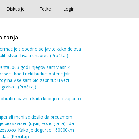
Diskusije
Fotke
Login
pitanja
formacije slobodno se javite,kako delova
alih stvari..hvala unapred
(Pročitaj)
enta2003 god i njegov sam vlasnik
eseci. Kao i neki buduci potencijalni
stog najvise sam bio zabrinut u vezi
 goriva...
(Pročitaj)
 obratim paznju kada kupujem ovaj auto
uper ali meni se desilo da preuzmem
je bio savrsen (ujkin, vozio ga ja) i da
 zestoko. Kako je dogurao 160000km
 da...
(Pročitaj)