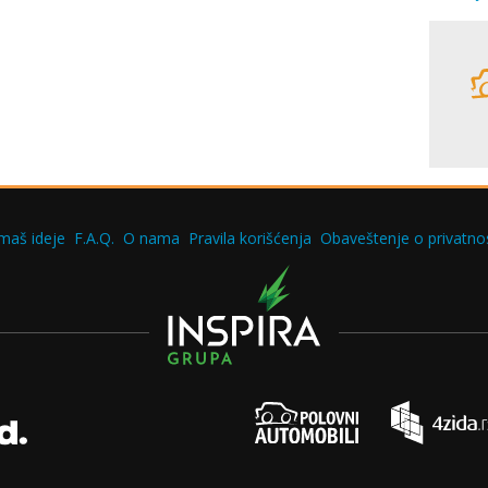
maš ideje
F.A.Q.
O nama
Pravila korišćenja
Obaveštenje o privatnos