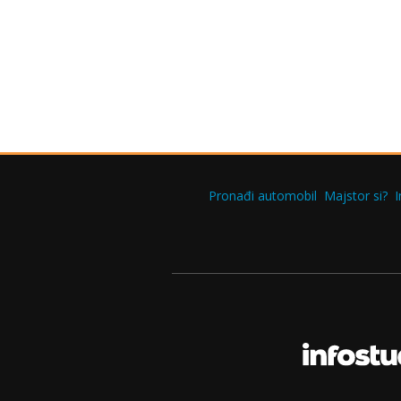
Pronađi automobil
Majstor si?
I