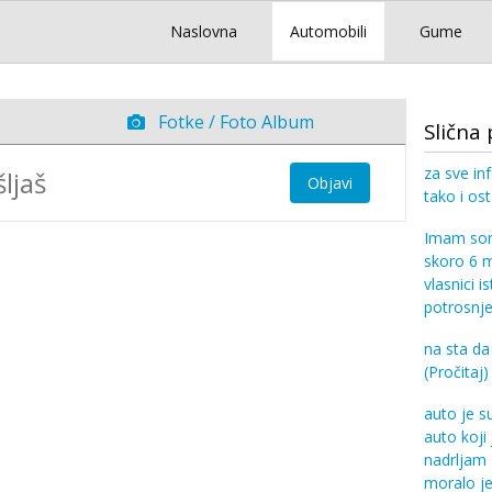
Naslovna
Automobili
Gume
Fotke / Foto Album
Slična 
za sve in
Objavi
tako i ost
Imam sor
skoro 6 m
vlasnici i
potrosnje
na sta da
(Pročitaj)
auto je s
auto koji 
nadrljam
moralo je