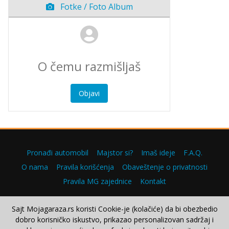
Fotke / Foto Album
Objavi
Pronađi automobil
Majstor si?
Imaš ideje
F.A.Q.
O nama
Pravila korišćenja
Obaveštenje o privatnosti
Pravila MG zajednice
Kontakt
Sajt Mojagaraza.rs koristi Cookie-je (kolačiće) da bi obezbedio
dobro korisničko iskustvo, prikazao personalizovan sadržaj i
Copyright © 2000–2026.