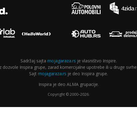
Sadržaj sajta
mojagaraza.rs
je vlasništvo Inspire.
ozvole Inspira grupe, zarad komercijalne upotrebe ili u druge svrhe,
Sajt
mojagaraza.rs
je deo Inspira grupe.
Inspira je deo ALMA grupacije.
Copyright © 2000–2026.