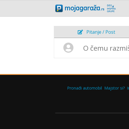
Pitanje / Post
Pronađi automobil
Majstor si?
I