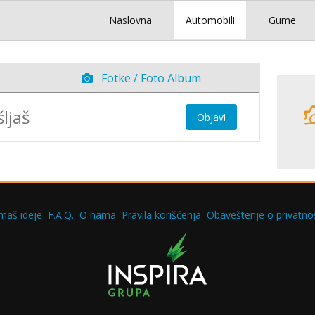
Naslovna
Automobili
Gume
Fotke / Foto Album
Objavi
maš ideje
F.A.Q.
O nama
Pravila korišćenja
Obaveštenje o privatnos