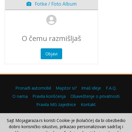
Fotke / Foto Album
Objavi
Pronađi automobil
Majstor si?
Imaš ideje
F.A.Q.
O nama
Pravila korišćenja
Obaveštenje o privatnosti
Pravila MG zajednice
Kontakt
Sajt Mojagaraza.rs koristi Cookie-je (kolačiće) da bi obezbedio
dobro korisničko iskustvo, prikazao personalizovan sadržaj i
Copyright © 2000–2026.