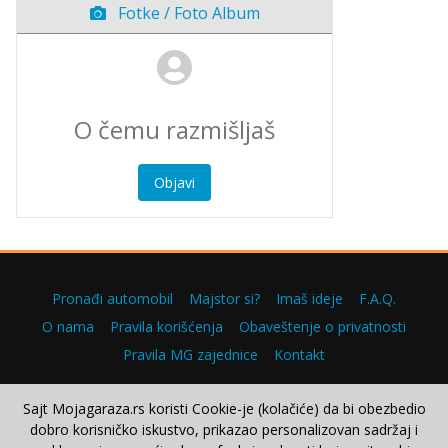
Fotke / Foto Album
Objavi
Pronađi automobil
Majstor si?
Imaš ideje
F.A.Q.
O nama
Pravila korišćenja
Obaveštenje o privatnosti
Pravila MG zajednice
Kontakt
Sajt Mojagaraza.rs koristi Cookie-je (kolačiće) da bi obezbedio
dobro korisničko iskustvo, prikazao personalizovan sadržaj i
Copyright © 2000–2026.