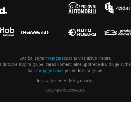
Sadržaj sajta
mojagaraza.rs
je vlasništvo Inspire.
ozvole Inspira grupe, zarad komercijalne upotrebe ili u druge svrhe,
Sajt
mojagaraza.rs
je deo Inspira grupe.
Inspira je deo ALMA grupacije.
Copyright © 2000–2026.