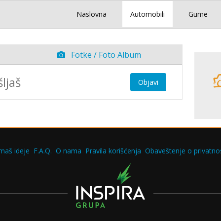
Naslovna
Automobili
Gume
Fotke / Foto Album
Objavi
maš ideje
F.A.Q.
O nama
Pravila korišćenja
Obaveštenje o privatnos