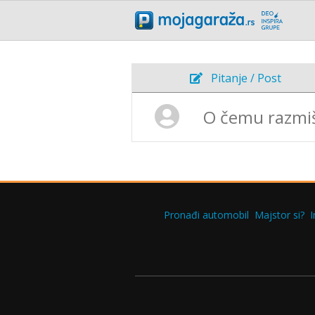
Pitanje / Post
Pronađi automobil
Majstor si?
I