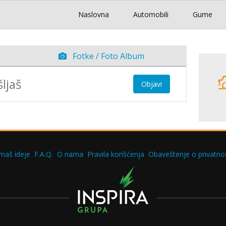
Naslovna
Automobili
Gume
Fotke / Foto Album
Objavi
maš ideje
F.A.Q.
O nama
Pravila korišćenja
Obaveštenje o privatnos