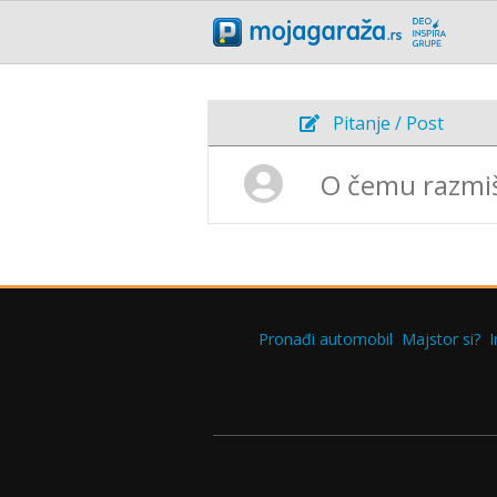
Pitanje / Post
Pronađi automobil
Majstor si?
I