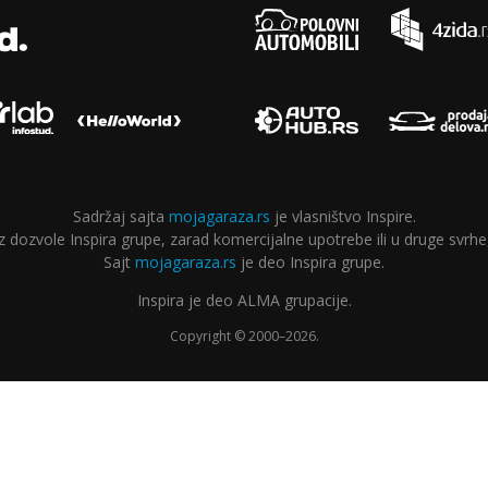
Sadržaj sajta
mojagaraza.rs
je vlasništvo Inspire.
ozvole Inspira grupe, zarad komercijalne upotrebe ili u druge svrhe,
Sajt
mojagaraza.rs
je deo Inspira grupe.
Inspira je deo ALMA grupacije.
Copyright © 2000–2026.