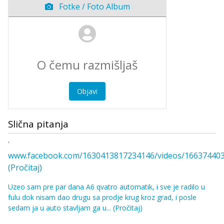
Fotke / Foto Album
Objavi
Slična pitanja
'
www.facebook.com/1630413817234146/videos/1663744030
(Pročitaj)
Uzeo sam pre par dana A6 qvatro automatik, i sve je radilo u
fulu dok nisam dao drugu sa prodje krug kroz grad, i posle
sedam ja u auto stavljam ga u...
(Pročitaj)