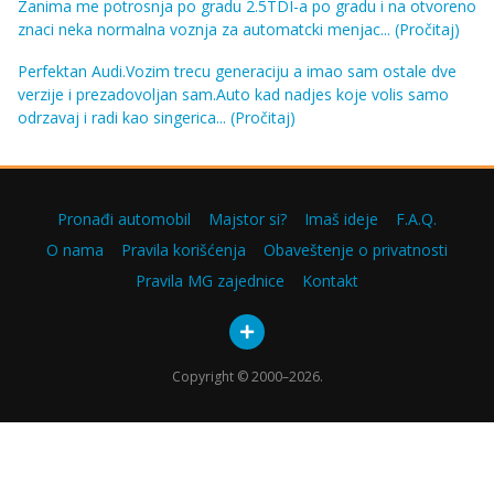
Zanima me potrosnja po gradu 2.5TDI-a po gradu i na otvoreno
znaci neka normalna voznja za automatcki menjac...
(Pročitaj)
Perfektan Audi.Vozim trecu generaciju a imao sam ostale dve
verzije i prezadovoljan sam.Auto kad nadjes koje volis samo
odrzavaj i radi kao singerica...
(Pročitaj)
Pronađi automobil
Majstor si?
Imaš ideje
F.A.Q.
O nama
Pravila korišćenja
Obaveštenje o privatnosti
Pravila MG zajednice
Kontakt
Copyright © 2000–2026.