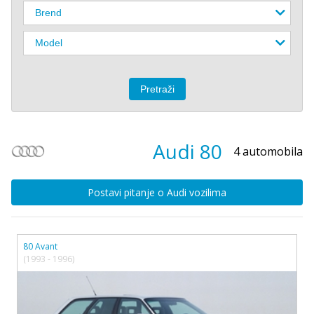
Audi
80
4 automobila
Postavi pitanje o Audi vozilima
80 Avant
(1993 - 1996)