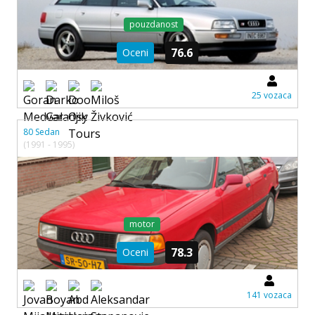
pouzdanost
76.6
Oceni
25 vozaca
80 Sedan
(1991 - 1995)
motor
78.3
Oceni
141 vozaca