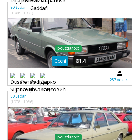
80 Sedan
(1986 - 1991)
pouzdanost
81.4
Oceni
257 vozaca
80 Sedan
(1978 - 1986)
pouzdanost