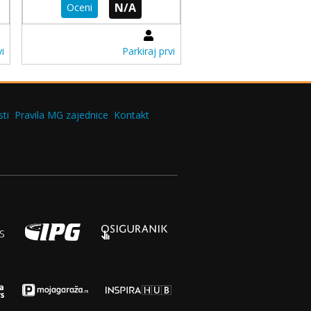
N/A
Oceni
i
Parkiraj prvi
ti
Pravila MG zajednice
Kontakt