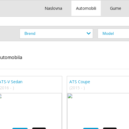
Naslovna
Automobili
Gume
automobila
ATS-V Sedan
ATS Coupe
(2016 - )
(2015 - )