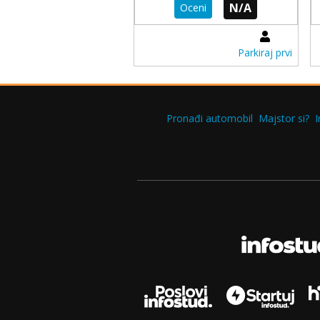
N/A
Oceni
Parkiraj prvi
Pronađi automobil
Majstor si?
I