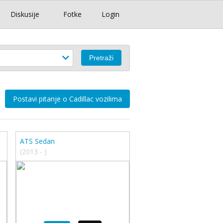
Diskusije
Fotke
Login
Postavi pitanje o Cadillac vozilima
ATS Sedan
(2013 - )