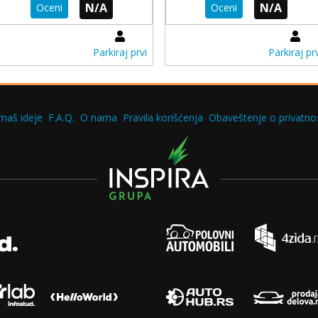
N/A
N/A
Oceni
Oceni
Parkiraj prvi
Parkiraj prv
maš ideje
F.A.Q.
O nama
Pravila korišćenja
Obaveštenje o privatnos