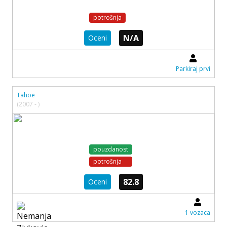
potrošnja
N/A
Oceni
Parkiraj prvi
Tahoe
(2007 - )
pouzdanost
potrošnja
82.8
Oceni
1 vozaca