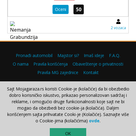
50
Oceni
2 vozaca
Pronađi automobil
Majstor si?
Imaš ideje
F.A.Q.
O nama
Pravila korišćenja
Obaveštenje o privatnosti
Pravila MG zajednice
Kontakt
Sajt Mojagaraza.rs koristi Cookie-je (kolačiće) da bi obezbedio
dobro korisničko iskustvo, prikazao personalizovan sadržaj i
Copyright © 2000–2026.
reklame, i omogućio druge funkcionalnosti koje sajt ne bi
mogao da obezbedi bez cookie-ja (kolačića). Daljim
korišćenjem sajta prihvatate Cooki-je (Kolačiće). Saznajte više
o Cookie-jima (kolačićima)
ovde
.
TOP
OK