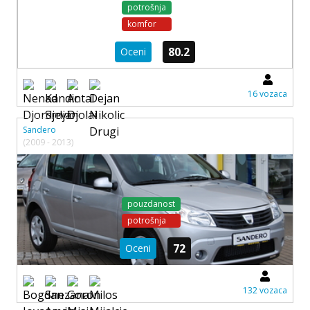
potrošnja
komfor
80.2
Oceni
16 vozaca
Sandero
(2009 - 2013)
pouzdanost
potrošnja
72
Oceni
132 vozaca