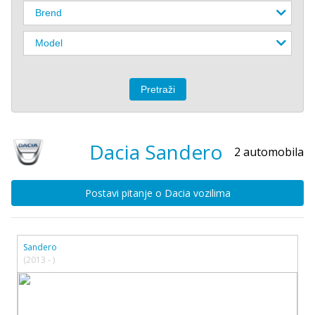
Dacia
Sandero
2 automobila
Postavi pitanje o Dacia vozilima
Sandero
(2013 - )