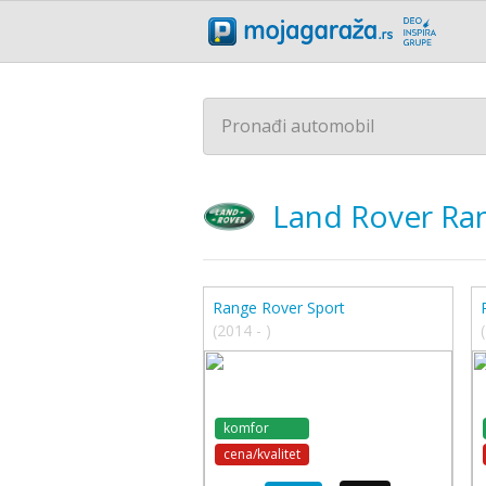
Pronađi automobil
Land Rover
Ran
Range Rover Sport
(2014 - )
komfor
cena/kvalitet