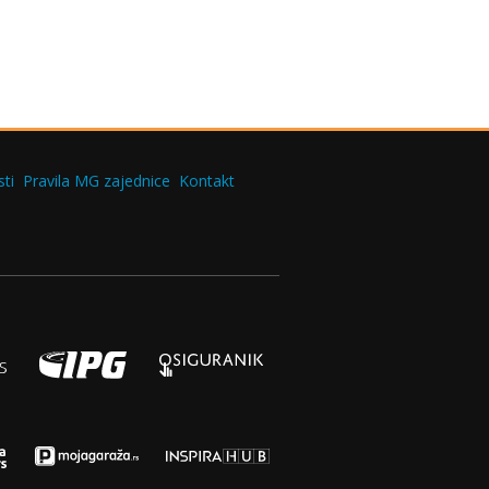
ti
Pravila MG zajednice
Kontakt