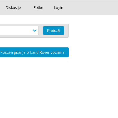
Diskusije
Fotke
Login
Postavi pitanje o Land Rover vozilima