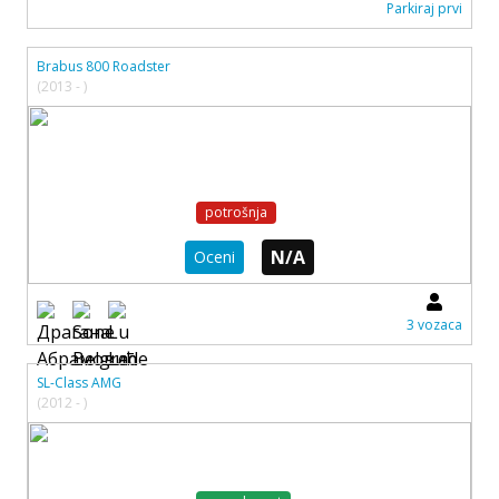
Parkiraj prvi
Brabus 800 Roadster
(2013 - )
potrošnja
N/A
Oceni
3 vozaca
SL-Class AMG
(2012 - )