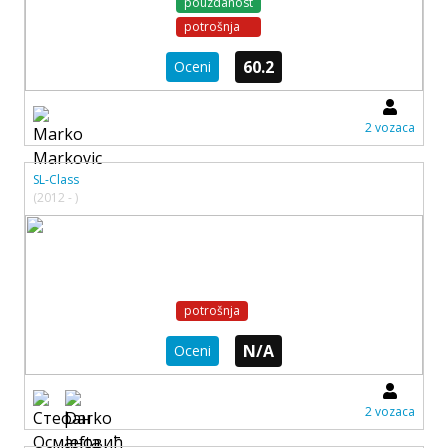
pouzdanost
potrošnja
60.2
Oceni
2 vozaca
SL-Class
(2012 - )
potrošnja
N/A
Oceni
2 vozaca