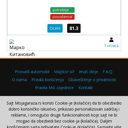
potrošnja
pouzdanost
81.3
Oceni
1 vozaca
Pronađi automobil
Majstor si?
Imaš ideje
F.A.Q.
O nama
Pravila korišćenja
Obaveštenje o privatnosti
Pravila MG zajednice
Kontakt
Sajt Mojagaraza.rs koristi Cookie-je (kolačiće) da bi obezbedio
dobro korisničko iskustvo, prikazao personalizovan sadržaj i
Copyright © 2000–2026.
reklame, i omogućio druge funkcionalnosti koje sajt ne bi
mogao da obezbedi bez cookie-ja (kolačića). Daljim
korišćenjem sajta prihvatate Cooki-je (Kolačiće). Saznajte više