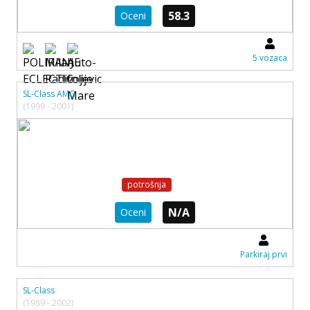
58.3
Oceni
5 vozaca
SL-Class AMG
(1999 - 2001)
potrošnja
N/A
Oceni
Parkiraj prvi
SL-Class
(1989 - 2002)