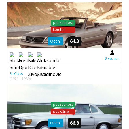
pouzdanost
komfor
64.3
Oceni
8 vozaca
SL-Class
(1971 - 1989)
pouzdanost
potrošnja
66.8
Oceni