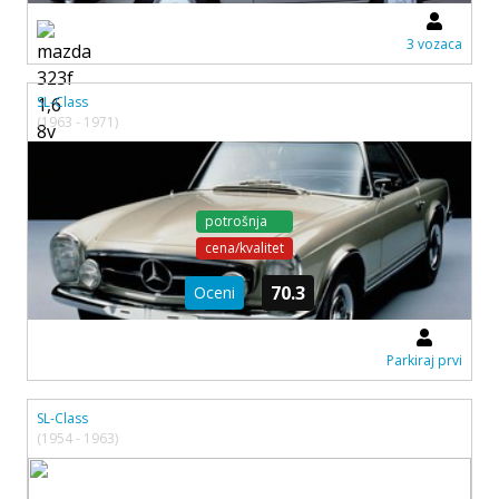
3 vozaca
SL-Class
(1963 - 1971)
potrošnja
cena/kvalitet
70.3
Oceni
Parkiraj prvi
SL-Class
(1954 - 1963)