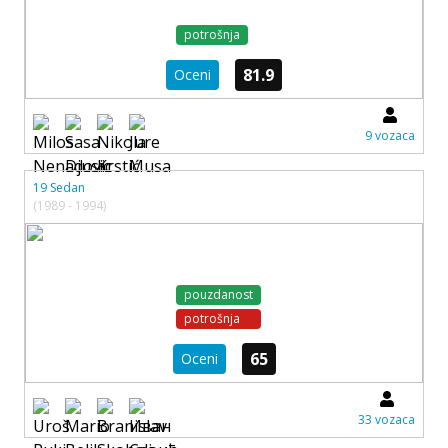
potrošnja
81.9
Oceni
9 vozaca
19 Sedan
(1989 - 1994)
pouzdanost
potrošnja
65
Oceni
33 vozaca