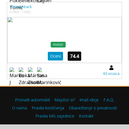
19 Hatchback
(1989 - 1996)
motor
74.4
Oceni
63 vozaca
Pronađi automobil
Majstor si?
Imaš ideje
F.A.Q.
O nama
Pravila korišćenja
Obaveštenje o privatnosti
Pravila MG zajednice
Kontakt