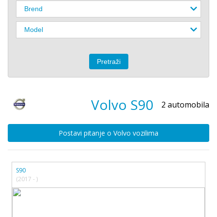
Volvo
S90
2 automobila
Postavi pitanje o Volvo vozilima
S90
(2017 - )