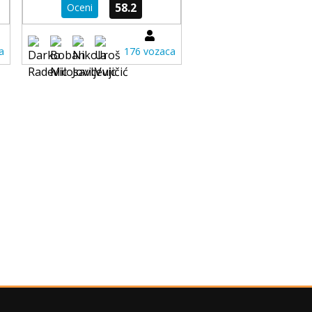
58.2
Oceni
a
176 vozaca