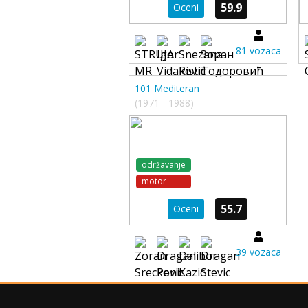
59.9
Oceni
81 vozaca
101 Mediteran
(1971 - 1988)
održavanje
motor
55.7
Oceni
39 vozaca