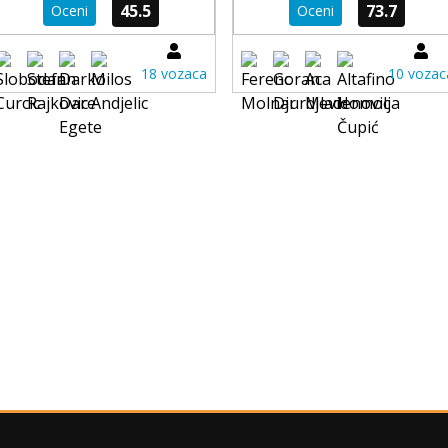
45.5
73.7
Oceni
Oceni
18 vozaca
10 vozac