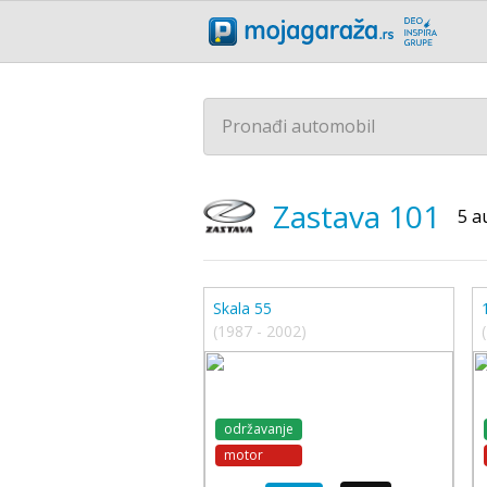
Pronađi automobil
Zastava
101
5 a
Skala 55
(1987 - 2002)
održavanje
motor