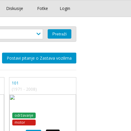
Diskusije
Fotke
Login
Postavi pitanje o Zastava vozilima
101
(1971 - 2008)
održavanje
motor