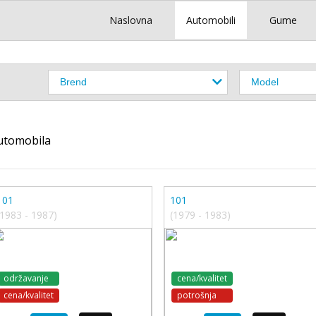
Naslovna
Automobili
Gume
utomobila
101
101
(1983 - 1987)
(1979 - 1983)
održavanje
cena/kvalitet
cena/kvalitet
potrošnja