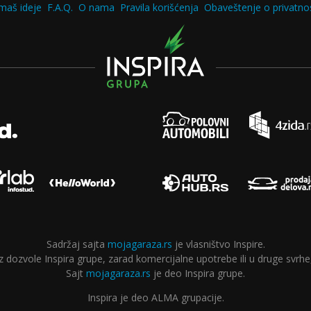
maš ideje
F.A.Q.
O nama
Pravila korišćenja
Obaveštenje o privatnos
Sadržaj sajta
mojagaraza.rs
je vlasništvo Inspire.
ozvole Inspira grupe, zarad komercijalne upotrebe ili u druge svrhe,
Sajt
mojagaraza.rs
je deo Inspira grupe.
Inspira je deo ALMA grupacije.